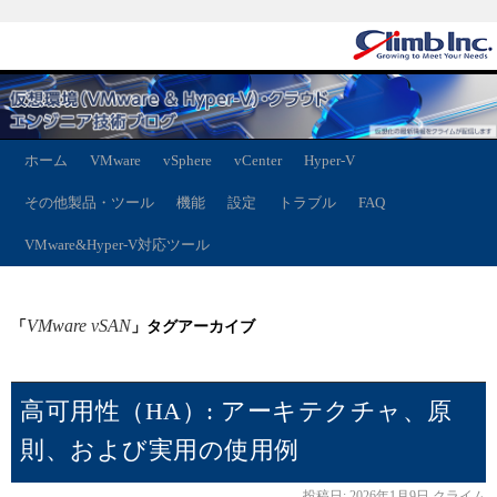
ホーム
VMware
vSphere
vCenter
Hyper-V
その他製品・ツール
機能
設定
トラブル
FAQ
VMware&Hyper-V対応ツール
VMware vSAN
「
」タグアーカイブ
高可用性（HA）: アーキテクチャ、原
則、および実用の使用例
投稿日:
2026年1月9日
クライム