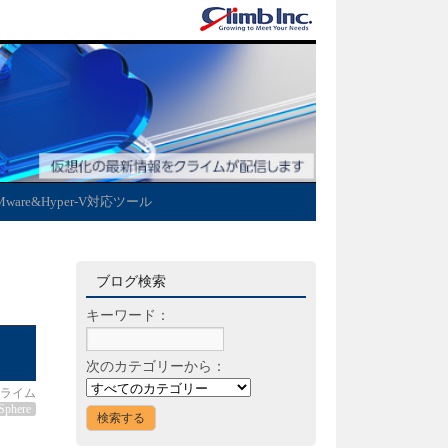
Mware&Hyper-V対応ツール
ブログ検索
キーワード：
次のカテゴリーから：
ライム
Sphere