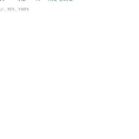
ジ
,
NFS
,
VMFS