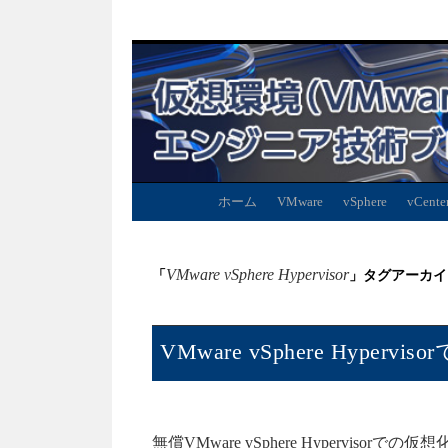
ホーム
VMware
vSphere
vCente
VMware vSphere Hypervisor
「
」タグアーカイ
VMware vSphere Hype
無償VMware vSphere Hypervisor