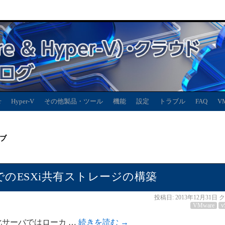
r
Hyper-V
その他製品・ツール
機能
設定
トラブル
FAQ
V
ブ
rvisorでのESXi共有ストレージの構築
投稿日:
2013年12月31日
ク
VMware
v
での仮想化サーバではローカ …
続きを読む
→