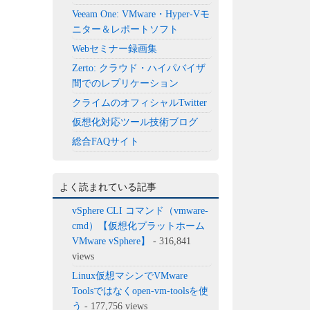
Veeam One: VMware・Hyper-Vモ
ニター＆レポートソフト
Webセミナー録画集
Zerto: クラウド・ハイパバイザ
間でのレプリケーション
クライムのオフィシャルTwitter
仮想化対応ツール技術ブログ
総合FAQサイト
よく読まれている記事
vSphere CLI コマンド（vmware-
cmd）【仮想化プラットホーム
VMware vSphere】
- 316,841
views
Linux仮想マシンでVMware
Toolsではなくopen-vm-toolsを使
う
- 177,756 views