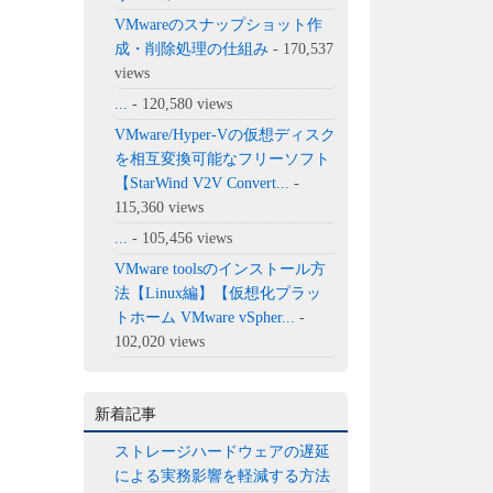
VMwareのスナップショット作
成・削除処理の仕組み
- 170,537
views
...
- 120,580 views
VMware/Hyper-Vの仮想ディスク
を相互変換可能なフリーソフト
【StarWind V2V Convert...
-
115,360 views
...
- 105,456 views
VMware toolsのインストール方
法【Linux編】【仮想化プラッ
トホーム VMware vSpher...
-
102,020 views
新着記事
ストレージハードウェアの遅延
による実務影響を軽減する方法