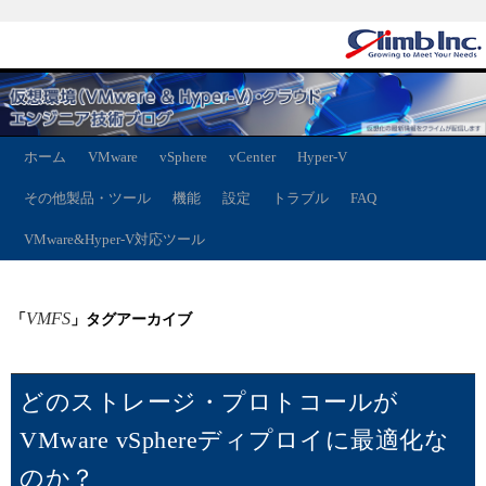
ホーム
VMware
vSphere
vCenter
Hyper-V
その他製品・ツール
機能
設定
トラブル
FAQ
VMware&Hyper-V対応ツール
VMFS
「
」タグアーカイブ
どのストレージ・プロトコールが
VMware vSphereディプロイに最適化な
のか？