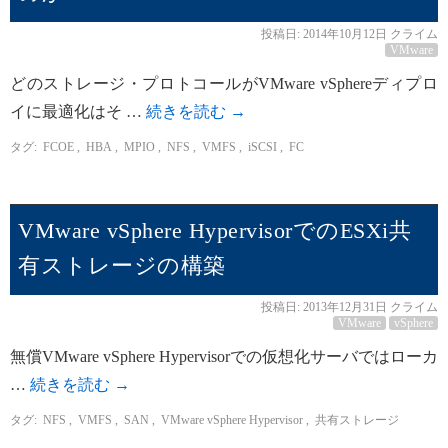
投稿日:
2014年10月12日
クライム
VMware
どのストレージ・プロトコールがVMware vSphereディプロ
イに最適化はそ …
続きを読む
→
タグ:
FCOE
,
HBA
,
MPIO
,
NFS
,
VMFS
,
iSCSI
,
FC
VMware vSphere HypervisorでのESXi共
有ストレージの構築
投稿日:
2013年12月31日
クライム
VMware
vSphere
無償VMware vSphere Hypervisorでの仮想化サーバではローカ
…
続きを読む
→
タグ:
NFS
,
VMFS
,
SAN
,
VMware vSphere Hypervisor
,
共有ストレージ