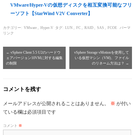
VMware/Hyper-Vの仮想ディスクを相互変換可能なフリ
ーソフト【StarWind V2V Converter】
カテゴリー:
VMware
,
Hyper-V
タグ:
LUN
,
FC
,
RAID
,
SAS
,
FCOE
パーマ
リンク
←
vSphere Client 5.5 U2のハードウ
vSphere Storage vMotionを使用して
ェアバージョン10VMに対する編集
いる仮想マシン（VM)、ファイル
の制限
のリネーム方法は？
→
コメントを残す
メールアドレスが公開されることはありません。
※
が付い
ている欄は必須項目です
コメント
※