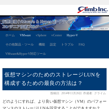
ホーム
VMware
vSphere
vCenter
Hyper-V
その他製品・ツール
機能
設定
トラブル
FAQ
VMware&Hyper-V対応ツール
仮想マシンのためのストレージLUNを
構成するための最良の方法は？
投稿日:
2014年11月26日
作成者:
クライム
どのようにすれば、より良い仮想マシン（VM）のパフォー
マンスのストレージLUNを設定することができますか？