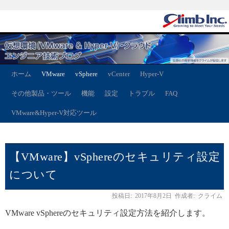
ホーム
VMware
vSphere
vCenter
Hyper-V
その他製品・ツール
機能
設定
トラブル
FAQ
VMware&Hyper-V対応ツール
【VMware】vSphereのセキュリティ設定
について
投稿日:
2017年8月2日
作成者:
クライム
VMware vSphereのセキュリティ設定方法を紹介します。