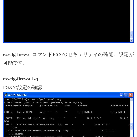
esxcfg-firewallコマンドESXのセキュリティの確認、設定が
可能です。
esxcfg-firewall -q
ESXの設定の確認