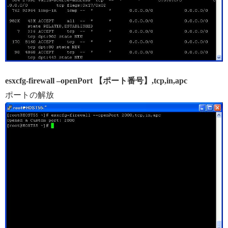
esxcfg-firewall –openPort 【ポート番号】,tcp,in,apc
ポートの解放