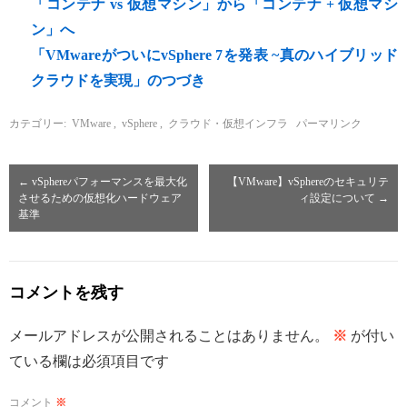
「コンテナ vs 仮想マシン」から「コンテナ + 仮想マシ
ン」へ
「VMwareがついにvSphere 7を発表 ~真のハイブリッド
クラウドを実現」のつづき
カテゴリー:
VMware
,
vSphere
,
クラウド・仮想インフラ
パーマリンク
←
vSphereパフォーマンスを最大化
【VMware】vSphereのセキュリテ
させるための仮想化ハードウェア
ィ設定について
→
基準
コメントを残す
メールアドレスが公開されることはありません。
※
が付い
ている欄は必須項目です
コメント
※