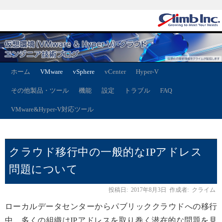
ホーム
VMware
vSphere
vCenter
Hyper-V
その他製品・ツール
機能
設定
トラブル
FAQ
VMware&Hyper-V対応ツール
クラウド移行中の一般的なIPアドレス
問題について
投稿日:
2017年8月3日
作成者:
クライム
ローカルデータセンターからパブリッククラウドへの移行
中、多くの組織はIPアドレスを取り巻く潜在的な問題を見