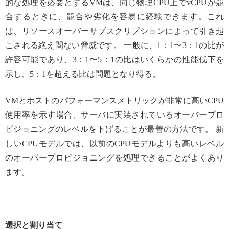
的な処理を必要とするVMは、同じ物理CPU上でvCPUが競
合するときに、競合や劣化を容易に経験できます。これ
は、リソースオーバーサブスクリプションによって引き起
こされる絶え間ない脅威です。 一般に、1：1〜3：1の比が
許容可能であり、3：1〜5：1の比はいくらかの性能低下を
示し、5：1を超える比は問題となり得る。
VMとホストのパフォーマンスメトリックが非常に高いCPU
使用率を示す場合、サーバに実装されているオーバープロ
ビジョニングのレベルを下げることが最善の方法です。 新
しいCPUモデルでは、以前のCPUモデルよりも高いレベル
のオーバープロビジョニングを処理できることがよくあり
ます。
選択と割り当て