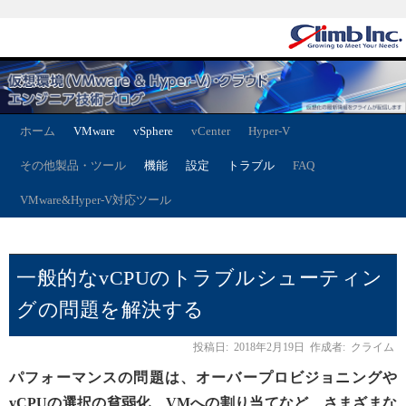
ホーム
VMware
vSphere
vCenter
Hyper-V
その他製品・ツール
機能
設定
トラブル
FAQ
VMware&Hyper-V対応ツール
一般的なvCPUのトラブルシューティン
グの問題を解決する
投稿日:
2018年2月19日
作成者:
クライム
パフォーマンスの問題は、オーバープロビジョニングや
vCPUの選択の貧弱化、VMへの割り当てなど、さまざまな