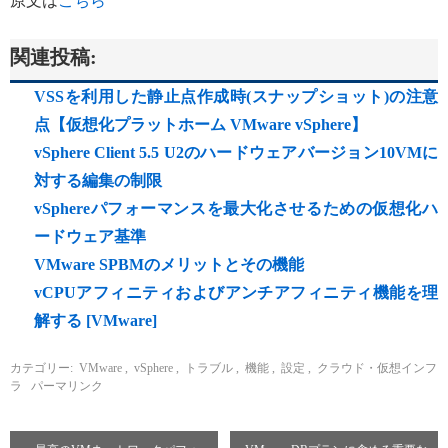
原文は
こちら
関連投稿:
VSSを利用した静止点作成時(スナップショット)の注意
点【仮想化プラットホーム VMware vSphere】
vSphere Client 5.5 U2のハードウェアバージョン10VMに
対する編集の制限
vSphereパフォーマンスを最大化させるための仮想化ハ
ードウェア基準
VMware SPBMのメリットとその機能
vCPUアフィニティおよびアンチアフィニティ機能を理
解する [VMware]
カテゴリー:
VMware
,
vSphere
,
トラブル
,
機能
,
設定
,
クラウド・仮想インフ
ラ
パーマリンク