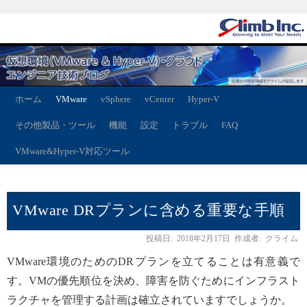
ホーム
VMware
vSphere
vCenter
Hyper-V
その他製品・ツール
機能
設定
トラブル
FAQ
VMware&Hyper-V対応ツール
VMware DRプランに含める重要な手順
投稿日:
2018年2月17日
作成者:
クライム
VMware環境のためのDRプランを立てることは有意義で
す。VMの優先順位を決め、障害を防ぐためにインフラスト
ラクチャを管理する計画は確立されていますでしょうか。