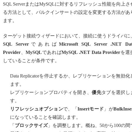
SQL ServerまたはMySQLに対するリフレッシュ性能を向上さ
る方法として、バルクインサートの設定を変更する方法があ
ます。
ターゲット接続ウィザードにおいて、接続に使うドライバに
SQL Server
であれば
Microsoft SQL Server .NET Da
Provider
、
MySQL
であれば
MySQL .NET Data Provider
を選
していることが条件です。
Data Replicatorを停止するか、レプリケーションを無効化
ます。
レプリケーションプロパティを開き、
優先
タブを選択し
す。
リフレッシュオプション
で、「
Insertモード
」が
BulkInse
になっていることを確認します。
「
ブロックサイズ
」を調整します。概ね、50から100の間