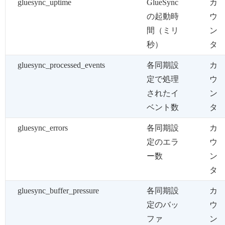
gluesync_uptime
GlueSync
カ
の起動時
ウ
間（ミリ
ン
秒）
タ
gluesync_processed_events
各同期設
カ
定で処理
ウ
されたイ
ン
ベント数
タ
gluesync_errors
各同期設
カ
定のエラ
ウ
ー数
ン
タ
gluesync_buffer_pressure
各同期設
カ
定のバッ
ウ
ファ
ン