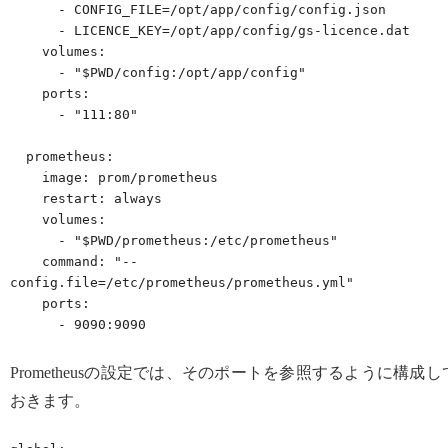
      - CONFIG_FILE=/opt/app/config/config.json

      - LICENCE_KEY=/opt/app/config/gs-licence.dat

    volumes:

      - "$PWD/config:/opt/app/config"

    ports:

      - "111:80"

  prometheus:

    image: prom/prometheus

    restart: always

    volumes:

      - "$PWD/prometheus:/etc/prometheus"

    command: "--
config.file=/etc/prometheus/prometheus.yml"

    ports:

      - 9090:9090
Prometheusの設定では、そのポートを参照するように構成し
おきます。