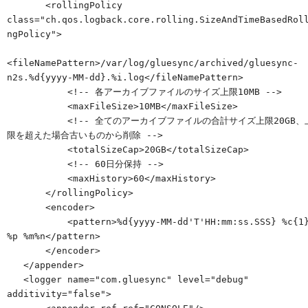
       <rollingPolicy 
class="ch.qos.logback.core.rolling.SizeAndTimeBasedRol
ngPolicy">

<fileNamePattern>/var/log/gluesync/archived/gluesync-
n2s.%d{yyyy-MM-dd}.%i.log</fileNamePattern>

           <!-- 各アーカイブファイルのサイズ上限10MB -->

           <maxFileSize>10MB</maxFileSize>

           <!-- 全てのアーカイブファイルの合計サイズ上限20GB、上
限を超えた場合古いものから削除 -->

           <totalSizeCap>20GB</totalSizeCap>

           <!-- 60日分保持 -->

           <maxHistory>60</maxHistory>

       </rollingPolicy>

       <encoder>

           <pattern>%d{yyyy-MM-dd'T'HH:mm:ss.SSS} %c{1} 
%p %m%n</pattern>

       </encoder>

   </appender>

   <logger name="com.gluesync" level="debug" 
additivity="false">
