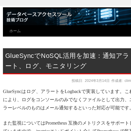
ホーム
GlueSyncでNoSQL活用を加速：通知アラ
ート、ログ、モニタリング
投稿日:
2024年3月14日
作成者:
cli
GlueSyncはログ、アラートをLogbackで実装しています。こ
により、ログをコンソールのみでなくファイルとして出力、
ラーレベルのものはメール通知するといった対応が可能です
また監視についてはPrometheus 互換のメトリクスをサポート