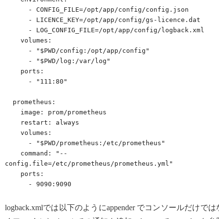
      - CONFIG_FILE=/opt/app/config/config.json

      - LICENCE_KEY=/opt/app/config/gs-licence.dat

      - LOG_CONFIG_FILE=/opt/app/config/logback.xml

    volumes:

      - "$PWD/config:/opt/app/config"

      - "$PWD/log:/var/log"

    ports:

      - "111:80"

  prometheus:

    image: prom/prometheus

    restart: always

    volumes:

      - "$PWD/prometheus:/etc/prometheus"

    command: "--
config.file=/etc/prometheus/prometheus.yml"

    ports:

      - 9090:9090
logback.xmlでは以下のようにappender でコンソールだけでは