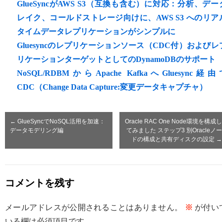
GlueSyncがAWS S3（互換も含む）に対応：分析、デー
レイク、コールドストレージ向けに、AWS S3 へのリア
タイムデータレプリケーションがシンプルに
Gluesyncのレプリケーションソース（CDC付）およびレ
リケーションターゲットとしてのDynamoDBのサポート
NoSQL/RDBMからApache KafkaへGluesync経由
CDC（Change Data Capture:変更データキャプチャ）
←
GlueSyncでNoSQL活用を加速：
Oracle RAC One Node環境を構成し
データモデリング編
てみました ステップ3 別Oracleノー
ドの構成と共有ディスクの設定
→
コメントを残す
メールアドレスが公開されることはありません。
※
が付い
いる欄は必須項目です