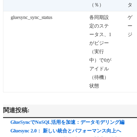
（％）
タ
gluesync_sync_status
各同期設
ゲ
定のステ
ー
ータス、1
ジ
がビジー
（実行
中）で0が
アイドル
（待機）
状態
関連投稿:
GlueSyncでNoSQL活用を加速：データモデリング編
Gluesync 2.0： 新しい統合とパフォーマンス向上へ