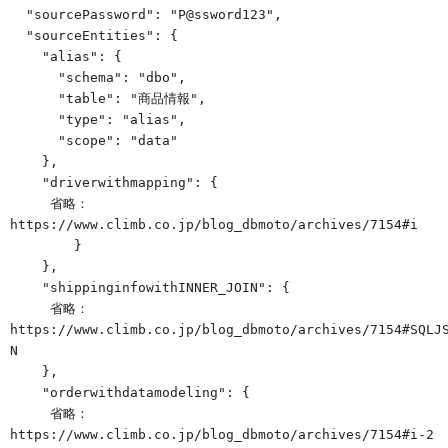
  "sourcePassword": "P@ssword123",

  "sourceEntities": {

    "alias": {

      "schema": "dbo",

      "table": "商品情報",

      "type": "alias",

      "scope": "data"

    },

    "driverwithmapping": {

     省略：
https://www.climb.co.jp/blog_dbmoto/archives/7154#i

        }

    },

    "shippinginfowithINNER_JOIN": {

     省略：
https://www.climb.co.jp/blog_dbmoto/archives/7154#SQLJ
N

    },

    "orderwithdatamodeling": {

     省略：
https://www.climb.co.jp/blog_dbmoto/archives/7154#i-2
