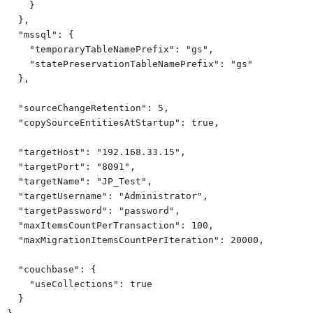
    }

  },

  "mssql": {

    "temporaryTableNamePrefix": "gs",

    "statePreservationTableNamePrefix": "gs"

  },

  "sourceChangeRetention": 5,

  "copySourceEntitiesAtStartup": true,

  "targetHost": "192.168.33.15",

  "targetPort": "8091",

  "targetName": "JP_Test",

  "targetUsername": "Administrator",

  "targetPassword": "password",

  "maxItemsCountPerTransaction": 100,

  "maxMigrationItemsCountPerIteration": 20000,

  "couchbase": {

    "useCollections": true

  }
