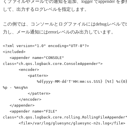
くファイルやメールでの通知を追加、logger でappender を参
して、出力するログレベルを指定します。
この例では、コンソールとログファイルにはdebugレベルで
力し、メール通知にはerrorレベルのみ出力しています。
<?xml version="1.0" encoding="UTF-8"?>

<included>

   <appender name="CONSOLE" 
class="ch.qos.logback.core.ConsoleAppender">

       <encoder>

           <pattern>

               %d{yyyy-MM-dd'T'HH:mm:ss.SSS} [%t] %c{0} 
%p - %msg%n

           </pattern>

       </encoder>

   </appender>

   <appender name="FILE" 
class="ch.qos.logback.core.rolling.RollingFileAppender"
       <file>/var/log/gluesync/gluesync-n2s.log</file>
