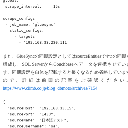
global:

 scrape_interval:     15s

scrape_configs:

 - job_name: 'gluesync'

   static_configs:

     - targets:

       - '192.168.33.230:111'
また、GlueSyncの同期設定としてはsourceEntitiesで4つの同期
構成し、SQL ServerからCouchbaseへデータを連携させてい
す。同期設定を自体を記載すると長くなるため省略していま
ので、詳細は前回の記事をご確認ください
https://www.climb.co.jp/blog_dbmoto/archives/7154
{

  "sourceHost": "192.168.33.15",

  "sourcePort": "1433",

  "sourceName": "日本語テスト",

  "sourceUsername": "sa",
