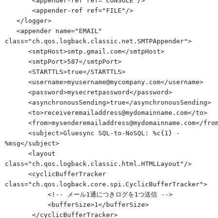
       <appender-ref ref="CONSOLE"/>

       <appender-ref ref="FILE"/>

   </logger>

   <appender name="EMAIL" 
class="ch.qos.logback.classic.net.SMTPAppender">

      <smtpHost>smtp.gmail.com</smtpHost>

      <smtpPort>587</smtpPort>

      <STARTTLS>true</STARTTLS>

      <username>myusername@mycompany.com</username>

      <password>mysecretpassword</password>

      <asynchronousSending>true</asynchronousSending>

      <to>receiveremailaddress@mydomainname.com</to>

      <from>mysenderemailaddress@mydomainname.com</from>

      <subject>Gluesync SQL-to-NoSQL: %c{1} - 
%msg</subject>

      <layout 
class="ch.qos.logback.classic.html.HTMLLayout"/>

      <cyclicBufferTracker 
class="ch.qos.logback.core.spi.CyclicBufferTracker">

           <!-- メール1通につきログを1つ送信 -->

           <bufferSize>1</bufferSize>

       </cyclicBufferTracker>
