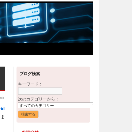
ブログ検索
キーワード：
imb
次のカテゴリーから：
rid
ま