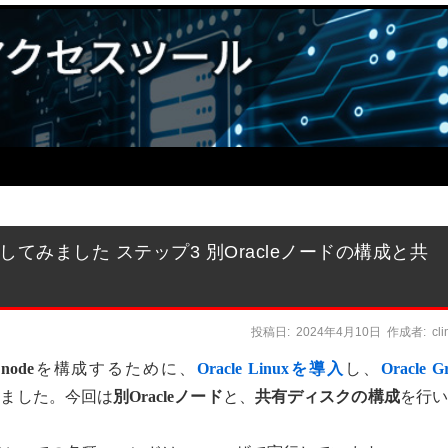
境を構成してみました ステップ3 別Oracleノードの構成と共
投稿日:
2024年4月10日
作成者:
cl
node
を構成するために、
Oracle Linuxを導入
し、
Oracle G
いました。今回は
別Oracleノード
と、
共有ディスクの構成
を行い