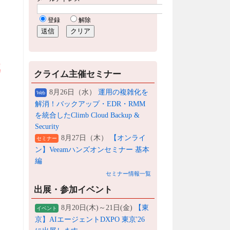
クライム主催セミナー
8月26日（水）
運用の複雑化を
Web
解消！バックアップ・EDR・RMM
を統合したClimb Cloud Backup &
Security
8月27日（木）
【オンライ
セミナー
ン】Veeamハンズオンセミナー 基本
編
セミナー情報一覧
出展・参加イベント
8月20日(木)～21日(金)
【東
イベント
京】AIエージェントDXPO 東京'26