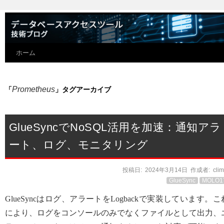
ホーム
Prometheus
「
」タグアーカイブ
GlueSyncでNoSQL活用を加速：通知アラ
ート、ログ、モニタリング
投稿日:
2024年3月14日
作成者:
cli
GlueSync
MOLO1
GlueSyncはログ、アラートをLogbackで実装しています。こ
により、ログをコンソールのみでなくファイルとして出力、