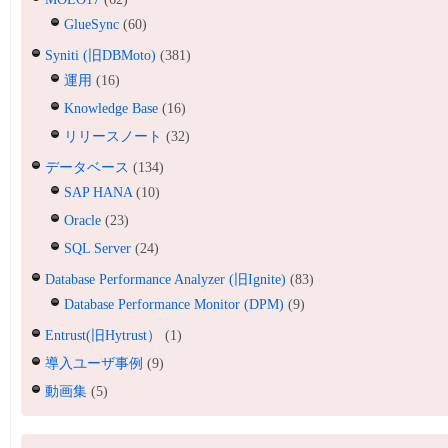
GlueSync
(60)
Syniti (旧DBMoto)
(381)
運用
(16)
Knowledge Base
(16)
リリースノート
(32)
データベース
(134)
SAP HANA
(10)
Oracle
(23)
SQL Server
(24)
Database Performance Analyzer (旧Ignite)
(83)
Database Performance Monitor (DPM)
(9)
Entrust(旧Hytrust）
(1)
導入ユーザ事例
(9)
動画集
(5)