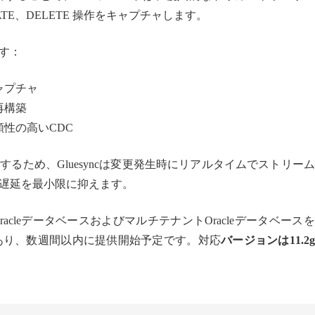
ATE、DELETE 操作をキャプチャします。
す：
ャプチャ
再構築
性の高いCDC
作するため、Gluesyncは変更発生時にリアルタイムでストリー
遅延を最小限に抑えます。
cleデータベースおよびマルチテナントOracleデータベース
あり、数週間以内に提供開始予定です。対応
バージョンは11.2