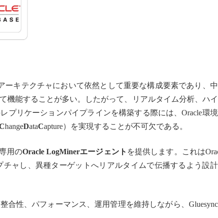
ータアーキテクチャにおいて依然として重要な構成要素であり、
て機能することが多い。したがって、リアルタイム分析、ハイ
プリケーションパイプラインを構築する際には、Oracle環
C
hange
D
ata
C
apture）を実現することが不可欠である。
専用の
Oracle LogMinerエージェント
を提供します。これはOrac
をキャプチャし、異種ターゲットへリアルタイムで伝播するよう設
合性、パフォーマンス、運用管理を維持しながら、Gluesyn