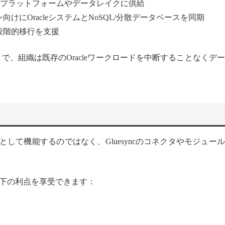
分析プラットフォームやデータレイクに供給
にOracleシステムとNoSQL/分散データベースを同期
段階的移行を支援
ことで、組織は既存のOracleワークロードを中断することなくデ
体ツールとして機能するのではなく、Gluesyncのコネクタやモジュー
は以下の利点を享受できます：