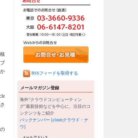
中核
ブ
境か
RSSフィードを取得する
メールマガジン登録
le
海外”クラウドコンピューティン
計さ
グ”最新技術などを中心に、注目のコ
ンテンツをご紹介
バックナンバー [climbクラウド・ナ
ウ]
cの