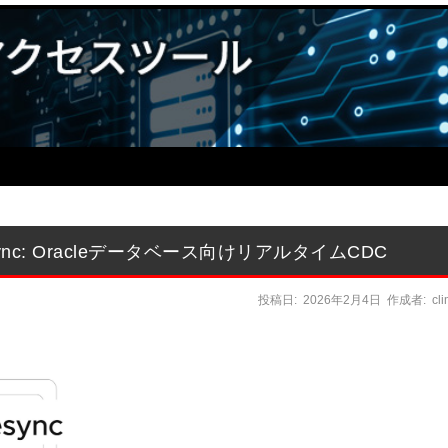
 Gluesync: Oracleデータベース向けリアルタイムCDC
投稿日:
2026年2月4日
作成者:
cl