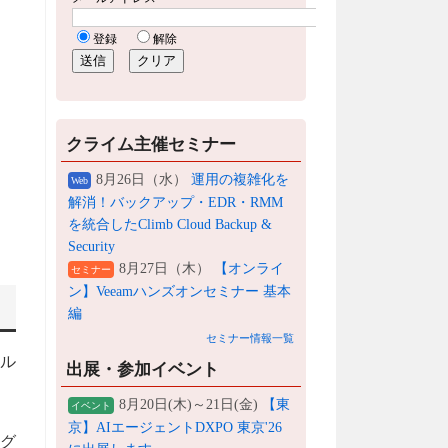
クライム主催セミナー
8月26日（水）
運用の複雑化を
Web
解消！バックアップ・EDR・RMM
を統合したClimb Cloud Backup &
Security
8月27日（木）
【オンライ
セミナー
ン】Veeamハンズオンセミナー 基本
編
セミナー情報一覧
イル
出展・参加イベント
8月20日(木)～21日(金)
【東
イベント
京】AIエージェントDXPO 東京'26
ング