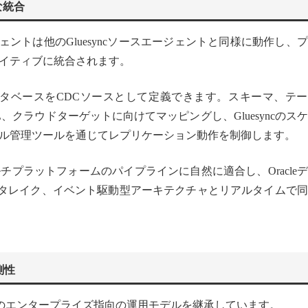
な統合
rエージェントは他のGluesyncソースエージェントと同様に動作し、
イティブに統合されます。
eデータベースをCDCソースとして定義できます。スキーマ、テ
、クラウドターゲットに向けてマッピングし、Gluesyncのス
ル管理ツールを通じてレプリケーション動作を制御します。
プラットフォームのパイプラインに自然に適合し、Oracle
データレイク、イベント駆動型アーキテクチャとリアルタイムで
測性
luesyncのエンタープライズ指向の運用モデルを継承しています。