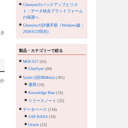
Gluesyncのバックアップとリス
ト：データ統合プラットフォーム
の保護へ
Gluesyncの評価手順（Windows版：
2026/6/23現在)
ータ
製品・カテゴリーで絞る
MOLO17
(62)
GlueSync
(60)
Syniti (旧DBMoto)
(381)
ルか
運用
(16)
Knowledge Base
(16)
リリースノート
(32)
データベース
(134)
SAP HANA
(10)
Oracle
(23)