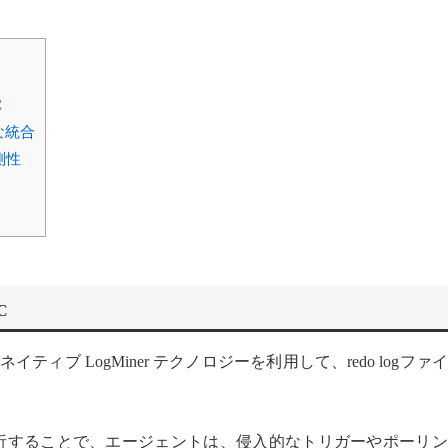
C
な統合
測性
C
le のネイティブ LogMiner テクノロジーを利用して、redo logファ
直接解析することで、エージェントは、侵入的なトリガーやポーリ