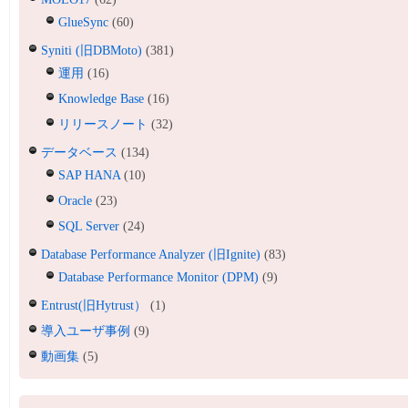
GlueSync
(60)
Syniti (旧DBMoto)
(381)
運用
(16)
Knowledge Base
(16)
リリースノート
(32)
データベース
(134)
SAP HANA
(10)
Oracle
(23)
SQL Server
(24)
Database Performance Analyzer (旧Ignite)
(83)
Database Performance Monitor (DPM)
(9)
Entrust(旧Hytrust）
(1)
導入ユーザ事例
(9)
動画集
(5)