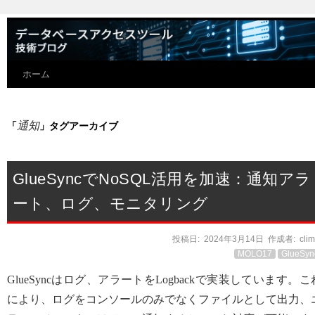
ホーム
通知
「
」タグアーカイブ
GlueSyncでNoSQL活用を加速：通知アラ
ート、ログ、モニタリング
投稿日:
2024年3月14日
作成者:
cli
MOLO17
GlueSyn
GlueSyncはログ、アラートをLogbackで実装しています。こ
により、ログをコンソールのみでなくファイルとして出力、