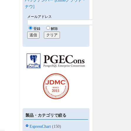
バックナンバー [climbクラウド・
ナウ]
製品・カテゴリで絞る
EspressChart
(150)