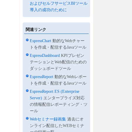
およびセルフサービスBIツール
導入の成功のために
関連リンク
EspressChart
動的なWebチャー
トを作成・配信するJavaツール
EspressDashboard
KPIプレゼン
テーションとWeb配信のための
ダッシュボードツール
EspressReport
動的なWebレポー
トを作成・配信するJavaツール
EspressReport ES (Enterprise
Server)
エンタープライズ対応
の情報配信レポーティング・ツ
ール
Webセミナー録画集
過去にオ
ンライン配信したWEBセミナ