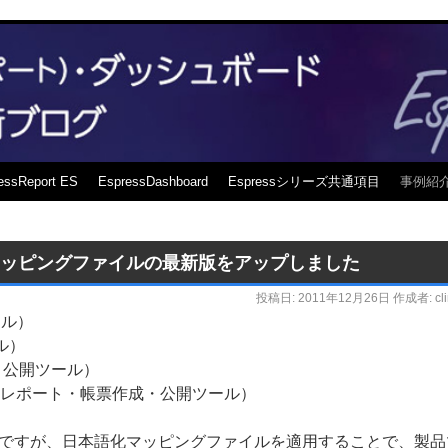
essReport ES
EspressDashboard
Espressシリーズ共通項目
事例紹
化マッピングファイルの最新版をアップしました
投稿日:
2011年12月26日
作成者:
cl
ール）
ール）
作成・公開ツール）
ライズ向けレポート・帳票作成・公開ツール）
ですが、日本語化マッピングファイルを適用することで、製品