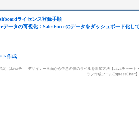
S・Dashboardライセンス登録手順
alesforceデータの可視化：SalesForceのデータをダッシュボード化し
ポート作成
定【Javaチ
デザイナー画面から任意の値のラベルを追加方法【Javaチャート
ラフ作成ツールEspressChart