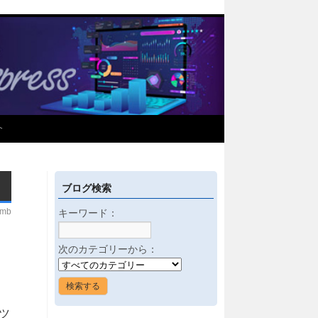
介
ブログ検索
imb
キーワード：
次のカテゴリーから：
ツ