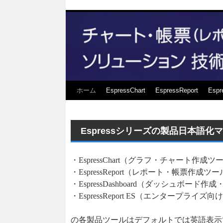
ホーム
EspressChart
EspressReport
Espr
Espressシリーズの製品日本語
・EspressChart（グラフ・チャート作成ツ
・EspressReport（レポート・帳票作成ツ
・EspressDashboard（ダッシュボード
・EspressReport ES（エンタープ
の各製品ツールはデフォルトでは英語表示