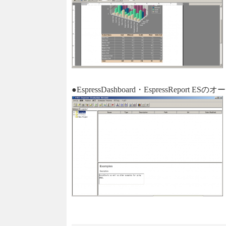
●EspressDashboard・EspressRep