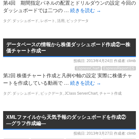
第4回 期間指定パネルの配置とドリルダウンの設定 今回の
ダッシュボードでは二つの …
続きを読む
→
タグ:
ダッシュボード
,
レポート
,
活用
,
ビックデータ
データベースの情報から株価ダッシュボード作成②ー株
価チャート作成ー
投稿日:
2013年4月24日
作成者:
climb
EspressChart
EspressReport ES
第2回 株価チャート作成と凡例や軸の設定 実際に株価チャ
ートを作成している動画で …
続きを読む
→
タグ:
ダッシュボード
,
ビックデータ
,
JClass ServerChart
,
チャート作成
XMLファイルから天気予報のダッシュボードを作成②
―グラフ作成編―
投稿日:
2013年3月27日
作成者:
climb