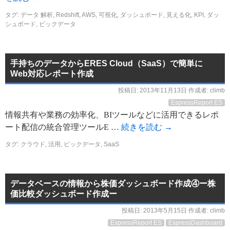
タグ:
データ 解析
,
Redshift
,
AWS
,
可視化
,
ダッシュボード
,
見える化
,
KPI
,
ダッ
シュボード
,
ビックデータ
手持ちのデータからERES Cloud（SaaS）で簡単に
Web対応レポート作成
投稿日:
2013年11月13日
作成者:
climb
EspressReport ES
情報共有や業務の効率化、BIツールなどに活用できるレポ
ート配信の統合管理ツールE …
続きを読む
→
タグ:
クラウド
,
活用
,
ビックデータ
,
SaaS
データベースの情報から株価ダッシュボード作成④ー株
価比較ダッシュボード作成ー
投稿日:
2013年5月15日
作成者:
climb
EspressReport ES
EspressDashboard