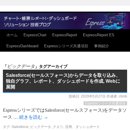
ホーム
EspressChart
EspressReport
EspressReport ES
EspressDashboard
Espressシリーズ共通項目
事例紹介
ビックデータ
「
」タグアーカイブ
Salesforce(セールスフォース)からデータを取り込み、
独自グラフ、レポート、ダッシュボードを作成, Webに
展開
投稿日:
2020年5月27日
作成者:
climb
Espressシリーズ共通項目
EspressシリーズではSalesforce(セールスフォース)をデータソ
ース …
続きを読む
→
タグ:
Salesforce
,
ビックデータ
,
クエリ
,
活用、ダッシュボード