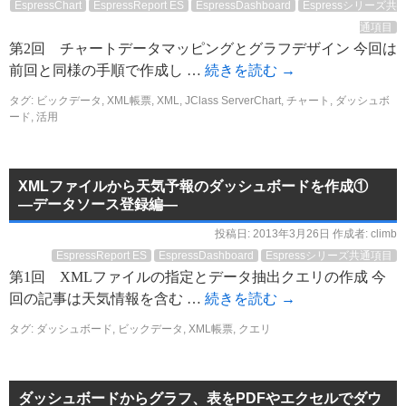
EspressChart
EspressReport ES
EspressDashboard
Espressシリーズ共
通項目
第2回 チャートデータマッピングとグラフデザイン 今回は
前回と同様の手順で作成し …
続きを読む
→
タグ:
ビックデータ
,
XML帳票
,
XML
,
JClass ServerChart
,
チャート
,
ダッシュボ
ード
,
活用
XMLファイルから天気予報のダッシュボードを作成①
―データソース登録編―
投稿日:
2013年3月26日
作成者:
climb
EspressReport ES
EspressDashboard
Espressシリーズ共通項目
第1回 XMLファイルの指定とデータ抽出クエリの作成 今
回の記事は天気情報を含む …
続きを読む
→
タグ:
ダッシュボード
,
ビックデータ
,
XML帳票
,
クエリ
ダッシュボードからグラフ、表をPDFやエクセルでダウ