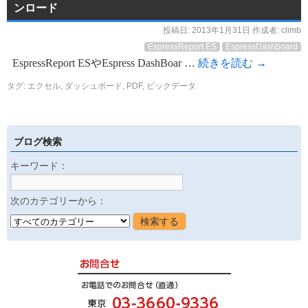
ンロード
投稿日:
2013年1月31日
作成者:
climb
EspressReport ES
EspressDashboard
EspressReport ESやEspress DashBoar …
続きを読む
→
タグ:
エクセル
,
ダッシュボード
,
PDF
,
ビックデータ
ブログ検索
キーワード：
次のカテゴリーから：