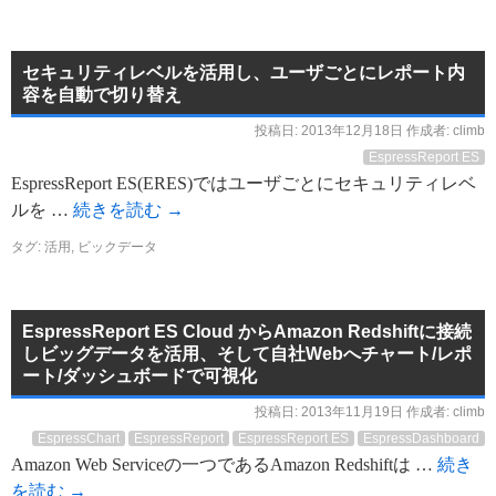
セキュリティレベルを活用し、ユーザごとにレポート内
容を自動で切り替え
投稿日:
2013年12月18日
作成者:
climb
EspressReport ES
EspressReport ES(ERES)ではユーザごとにセキュリティレベ
ルを …
続きを読む
→
タグ:
活用
,
ビックデータ
EspressReport ES Cloud からAmazon Redshiftに接続
しビッグデータを活用、そして自社Webへチャート/レポ
ート/ダッシュボードで可視化
投稿日:
2013年11月19日
作成者:
climb
EspressChart
EspressReport
EspressReport ES
EspressDashboard
Amazon Web Serviceの一つであるAmazon Redshiftは …
続き
を読む
→