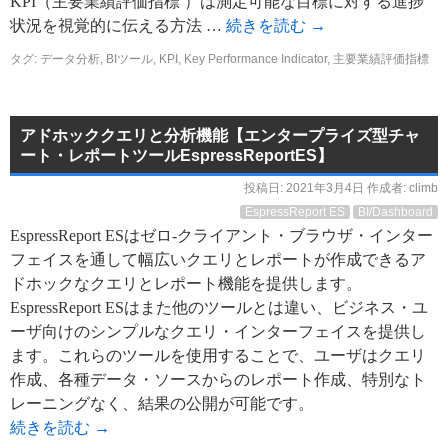
KPI（主要業績評価指標 ）は測定可能な目標に対する進捗
状況を視覚的に伝える方法 …
続きを読む
→
タグ:
データ分析
,
BIツール
,
KPI
,
Key Performance Indicator
,
主要業績評価指標
アドホッククエリと分析機能【エンタープライズ型チャ
ート・レポートツールEspressReportES】
投稿日:
2021年3月4日
作成者:
climb
EspressReport ES
BI/Dashboard
EspressReport ESはゼロ-クライアント・ブラウザ・インター
フェイスを通して幅広いクエリとレポートが作成できるア
ドホックなクエリとレポート機能を提供します。
EspressReport ESはまた他のツールとは違い、ビジネス・ユ
ーザ向けのシンプルなクエリ・インターフェイスを提供し
ます。これらのツールを使用することで、ユーザはクエリ
作成、各種データ・ソースからのレポート作成、特別なト
レーニングなく、結果の公開が可能です。
続きを読む
→