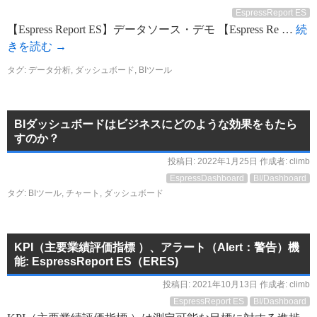
EspressReport ES
【Espress Report ES】データソース・デモ 【Espress Re …
続
きを読む
→
タグ:
データ分析
,
ダッシュボード
,
BIツール
BIダッシュボードはビジネスにどのような効果をもたら
すのか？
投稿日:
2022年1月25日
作成者:
climb
EspressDashboard
BI/Dashboard
タグ:
BIツール
,
チャート
,
ダッシュボード
KPI（主要業績評価指標 ）、アラート（Alert：警告）機
能: EspressReport ES（ERES)
投稿日:
2021年10月13日
作成者:
climb
EspressReport ES
BI/Dashboard