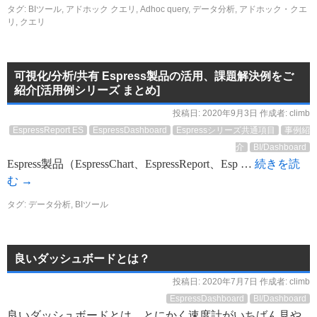
タグ:
BIツール
,
アドホック クエリ
,
Adhoc query
,
データ分析
,
アドホック・クエ
リ
,
クエリ
可視化/分析/共有 Espress製品の活用、課題解決例をご
紹介[活用例シリーズ まとめ]
投稿日:
2020年9月3日
作成者:
climb
EspressReport ES
EspressDashboard
Espressシリーズ共通項目
事例紹
介
BI/Dashboard
Espress製品（EspressChart、EspressReport、Esp …
続きを読
む
→
タグ:
データ分析
,
BIツール
良いダッシュボードとは？
投稿日:
2020年7月7日
作成者:
climb
EspressDashboard
BI/Dashboard
良いダッシュボードとは、とにかく速度計がいちばん見や