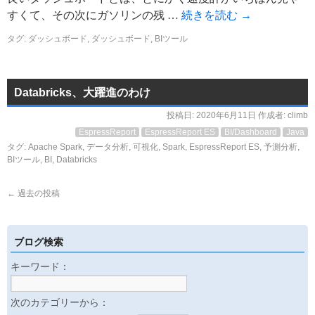
すくて、その次にガソリンの残 …
続きを読む
→
タグ:
ダッシュボード
,
ダッシュボード
,
BIツール
Databricks、大躍進のわけ
投稿日:
2020年6月11日
作成者:
climb
EspressReport
EspressReport ES
BI/Dashboard
Java
タグ:
Apache Spark
,
データ分析
,
可視化
,
Spark
,
EspressReport ES
,
予測分析
,
BIツール
,
BI
,
Databricks
←
過去の投稿
ブログ検索
キーワード：
次のカテゴリーから：