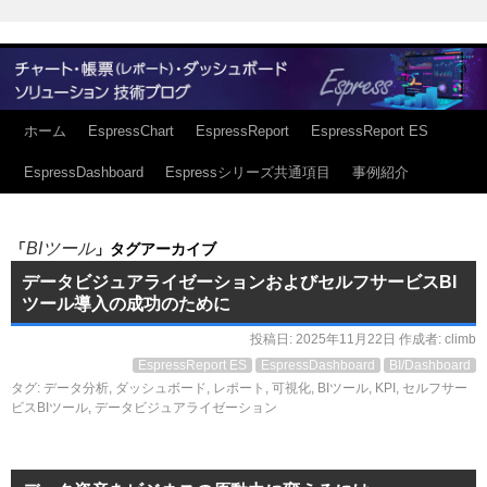
ホーム
EspressChart
EspressReport
EspressReport ES
EspressDashboard
Espressシリーズ共通項目
事例紹介
BIツール
「
」タグアーカイブ
データビジュアライゼーションおよびセルフサービスBI
ツール導入の成功のために
投稿日:
2025年11月22日
作成者:
climb
EspressReport ES
EspressDashboard
BI/Dashboard
タグ:
データ分析
,
ダッシュボード
,
レポート
,
可視化
,
BIツール
,
KPI
,
セルフサー
ビスBIツール
,
データビジュアライゼーション