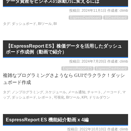
データ資産をビジネスの原動力に変えるには
投稿日:
2024年11月1日
作成者:
climb
EspressDashboard
BI/Dashboard
タグ:
ダッシュボード
,
BIツール
,
BI
【EspressReport ES】株価データを活用したダッシュ
ボード作成例（動画で紹介）
投稿日:
2024年7月20日
作成者:
climb
EspressReport ES
EspressDashboard
複雑なプログラミングさようなら GUIでラクラク！ダッシ
ュボード作成
タグ:
ノンプログラミング
,
スケジュール
,
メール通知
,
チャート
,
ノーコード
,
マ
ップ
,
ダッシュボード
,
レポート
,
可視化
,
BIツール
,
KPI
,
ドリルダウン
EspressReport ES 機能紹介動画 x 4編
投稿日:
2022年10月10日
作成者:
climb