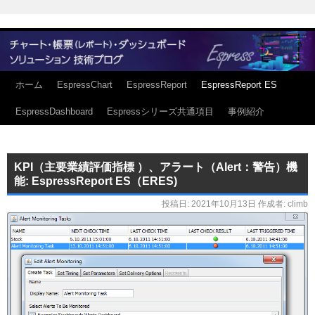
ホーム
EspressChart
EspressReport
EspressReport ES
EspressDashboard
Espressシリーズ共通項目
事例紹介
KPI（主要業績評価指標 ）、アラート（Alert：警告）機
能: EspressReport ES（ERES)
投稿日:
2021年10月13日
作成者:
climb