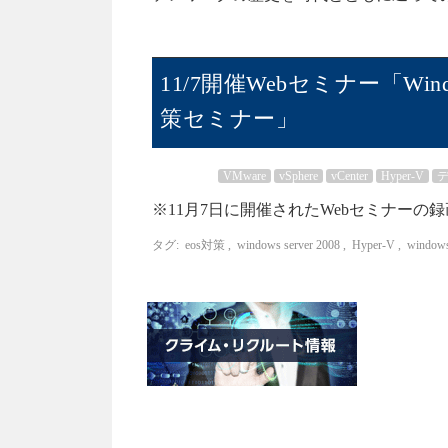
11/7開催Webセミナー「Wind
策セミナー」
VMware
vSphere
vCenter
Hyper-V
※11月7日に開催されたWebセミナーの録画です。
タグ:
eos対策
,
windows server 2008
,
Hyper-V
,
windows