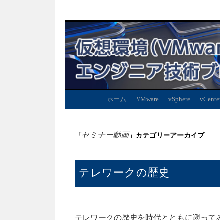
ホーム
VMware
vSphere
vCente
セミナー動画
「
」カテゴリーアーカイブ
テレワークの歴史
テレワークの歴史を時代とともに遡って