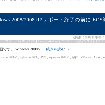
ows 2008/2008 R2サポート終了の前に EOS
投稿日:
2019年11月8日
ク
ディザスタ・リカバリ
AWS
Azure
Windows
クラウド・仮想インフラ
セミナ
 Windows 2008/2 …
続きを読む
→
 server 2008 r2
,
sql server 2008
,
AWS
,
sql server 2008 r2
,
移行
,
VMware
,
Azure
,
e