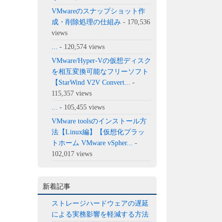
VMwareのスナップショット作
成・削除処理の仕組み
- 170,536
views
...
- 120,574 views
VMware/Hyper-Vの仮想ディスク
を相互変換可能なフリーソフト
【StarWind V2V Convert...
-
115,357 views
...
- 105,455 views
VMware toolsのインストール方
法【Linux編】【仮想化プラッ
トホーム VMware vSpher...
-
102,017 views
新着記事
ストレージハードウェアの遅延
による実務影響を軽減する方法