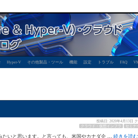
r
Hyper-V
その他製品・ツール
機能
設定
トラブル
FAQ
V
投稿日:
2020年4月13日
ク
クラウド・仮想インフラ
セミナ
みたいと思います。と言っても、米国やカナダ企 …
続きを読