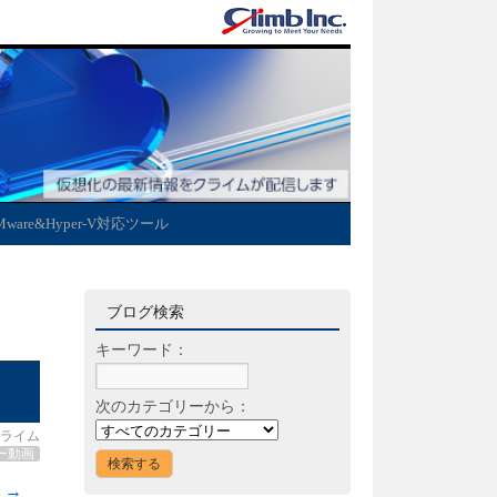
Mware&Hyper-V対応ツール
ブログ検索
キーワード：
次のカテゴリーから：
ライム
ー動画
む
→