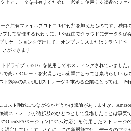
ネットワーク上でデータを共有するために一般的に使用する複数のファ
ットワーク共有ファイルプロトコルに付加を加えたものです。独自
ップして管理する代わりに、FSx経由でクラウドにデータを保
プリケーションを使用して、オンプレミスまたはクラウドベ
ことができます。
ートドライブ（SSD）を使用してホスティングされていました
ムで高いI/Oレートを実現したい企業にとっては素晴らしいも
スト効率の高い汎用ストレージを求める企業にとっては、そ
コスト削減につながるかどうかは議論がありますが、Amazo
接続ストレージが選択肢のひとつとして登場したことは事実
SxのOpenZFSバージョンにのみ対応）を使用したストレージ
も低く設定しています。さらに、この新機能では、データのアク