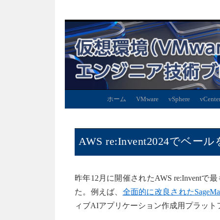
ホーム
VMware
vSphere
vCente
AWS re:Invent202
昨年12月に開催されたAWS re:Inv
た。例えば、
全面的に改良されたSageMak
ィブAIアプリケーション作成用プラットフ