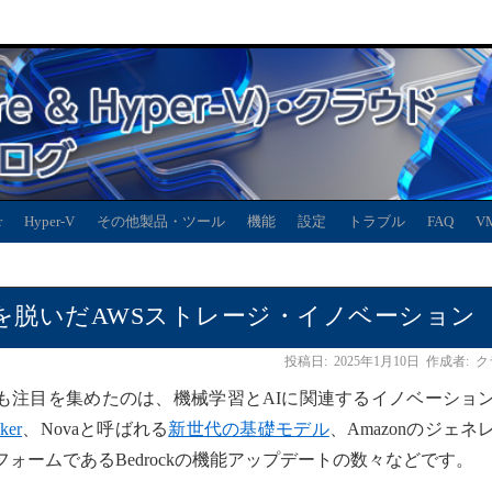
r
Hyper-V
その他製品・ツール
機能
設定
トラブル
FAQ
V
4でベールを脱いだAWSストレージ・イノベーション
投稿日:
2025年1月10日
作成者:
ク
entで最も注目を集めたのは、機械学習とAIに関連するイノベーショ
er
、Novaと呼ばれる
新世代の基礎モデル
、Amazonのジェネ
ォームであるBedrockの機能アップデートの数々などです。