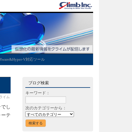
Mware&Hyper-V対応ツール
ブログ検索
キーワード：
ライム
ンでし
次のカテゴリーから：
レーテ