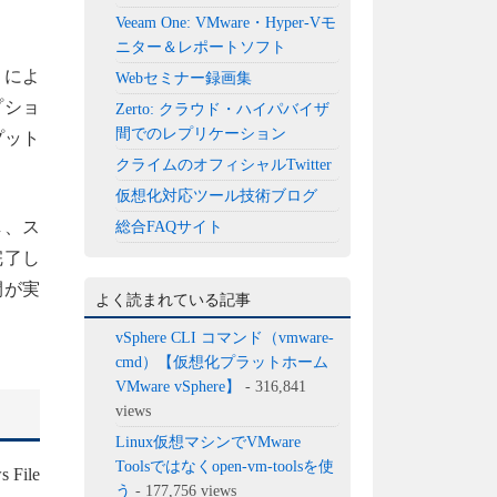
Veeam One: VMware・Hyper-Vモ
ニター＆レポートソフト
）によ
Webセミナー録画集
プショ
Zerto: クラウド・ハイパバイザ
間でのレプリケーション
プット
クライムのオフィシャルTwitter
仮想化対応ツール技術ブログ
し、ス
総合FAQサイト
完了し
間が実
よく読まれている記事
vSphere CLI コマンド（vmware-
cmd）【仮想化プラットホーム
VMware vSphere】
- 316,841
views
Linux仮想マシンでVMware
Toolsではなくopen-vm-toolsを使
ile
う
- 177,756 views