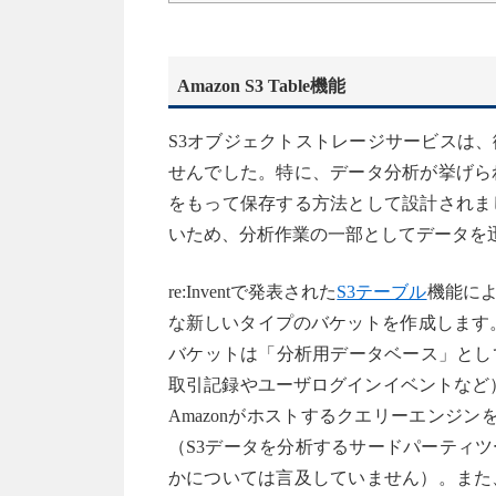
Amazon S3 Table機能
S3オブジェクトストレージサービスは
せんでした。特に、データ分析が挙げら
をもって保存する方法として設計されま
いため、分析作業の一部としてデータを
re:Inventで発表された
S3テーブル
機能に
な新しいタイプのバケットを作成します。
バケットは「分析用データベース」とし
取引記録やユーザログインイベントなど）
Amazonがホストするクエリーエンジ
（S3データを分析するサードパーティ
かについては言及していません）。また