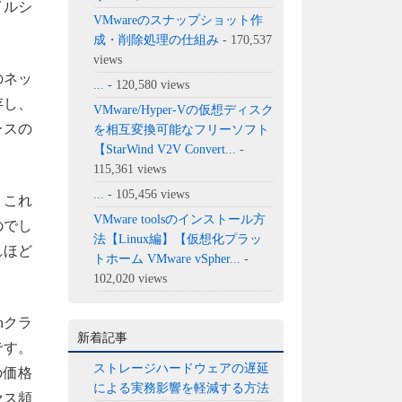
イルシ
VMwareのスナップショット作
成・削除処理の仕組み
- 170,537
views
のネッ
...
- 120,580 views
存し、
VMware/Hyper-Vの仮想ディスク
ースの
を相互変換可能なフリーソフト
【StarWind V2V Convert...
-
115,361 views
...
- 105,456 views
。これ
VMware toolsのインストール方
のでし
法【Linux編】【仮想化プラッ
れほど
トホーム VMware vSpher...
-
102,020 views
nクラ
新着記事
です。
ストレージハードウェアの遅延
の価格
による実務影響を軽減する方法
セス頻