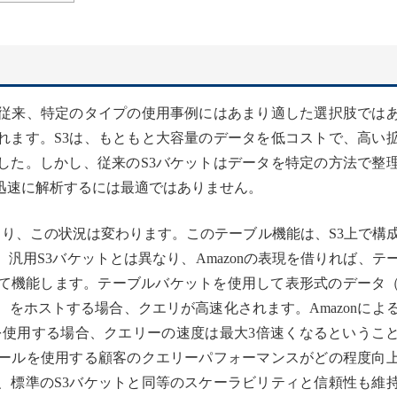
、従来、特定のタイプの使用事例にはあまり適した選択肢では
れます。S3は、もともと大容量のデータを低コストで、高い
した。しかし、従来のS3バケットはデータを特定の方法で整
迅速に解析するには最適ではありません。
より、この状況は変わります。このテーブル機能は、S3上で構
汎用S3バケットとは異なり、Amazonの表現を借りれば、テ
て機能します。テーブルバケットを使用して表形式のデータ
をホストする場合、クエリが高速化されます。Amazonによ
ンを使用する場合、クエリーの速度は最大3倍速くなるというこ
ツールを使用する顧客のクエリーパフォーマンスがどの程度向
、標準のS3バケットと同等のスケーラビリティと信頼性も維