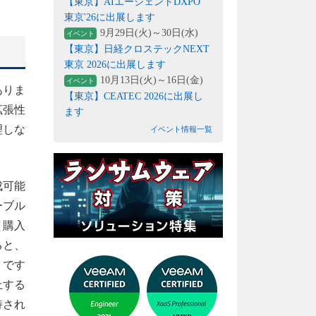
【東京】AIエージェントDXPO
東京'26に出展します
9月29日(火)～30日(水)
イベント
【東京】日経クロステックNEXT
東京 2026に出展します
10月13日(火)～16日(金)
イベント
ありま
【東京】CEATEC 2026に出展し
拡張性
ます
理しな
イベント情報一覧
成可能
ーブル
（購入
ると、
とです
上する
持され