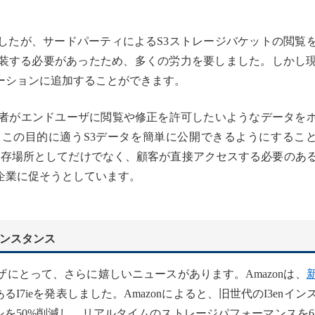
したが、サードパーティによるS3ストレージバケットの閲覧
装する必要があったため、多くの労力を要しました。しかし
ーションに追加することができます。
発者がエンドユーザに閲覧や修正を許可したいようなデータを
この目的に適うS3データを簡単に公開できるようにするこ
タの保存場所としてだけでなく、顧客が直接アクセスする必要のあ
企業に促そうとしています。
インスタンス
にとって、さらに嬉しいニュースがあります。Amazonは、
あるI7ieを発表しました。Amazonによると、旧世代のI3enイン
テンシを50%削減し、リアルタイムのストレージパフォーマンスを6