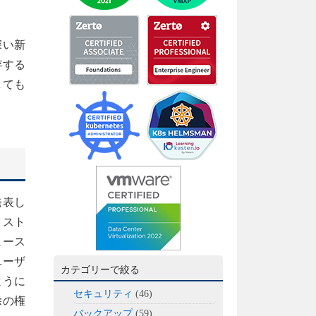
深い新
存する
しても
発表し
。スト
ェース
ユーザ
カテゴリーで絞る
ように
セキュリティ
(46)
除の権
バックアップ
(59)