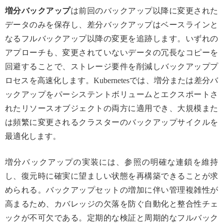
増分バックアップ
は前回のバックアップ以降に変更された
データのみを保存し、差分バックアップはベースラインと
なるフルバックアップ以降の変更を追跡します。いずれの
アプローチも、変更されていないデータの冗長なコピーを
回避することで、ストレージ要件を削減しバックアッププ
ロセスを高速化します。Kubernetesでは、増分または差分バ
ックアップをパーシステントボリュームとエクスポートさ
れたリソースオブジェクトの両方に適用でき、大規模また
は頻繁に変更されるクラスターのバックアップサイクルを
最適化します。
増分バックアップの実装には、参照の明確な連鎖を維持
し、復元時に確実に望ましい状態を再構築できることが求
められる。バックアップセットの増加に伴い管理複雑性が
高まるため、カバレッジの欠落を防ぐ自動化と整合性チェ
ックが不可欠である。定期的な検証と周期的なフルバック