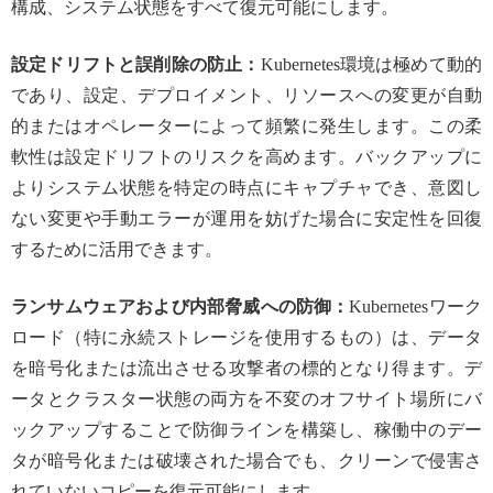
構成、システム状態をすべて復元可能にします。
設定ドリフトと誤削除の防止：
Kubernetes環境は極めて動的
であり、設定、デプロイメント、リソースへの変更が自動
的またはオペレーターによって頻繁に発生します。この柔
軟性は設定ドリフトのリスクを高めます。バックアップに
よりシステム状態を特定の時点にキャプチャでき、意図し
ない変更や手動エラーが運用を妨げた場合に安定性を回復
するために活用できます。
ランサムウェアおよび内部脅威への防御：
Kubernetesワーク
ロード（特に永続ストレージを使用するもの）は、データ
を暗号化または流出させる攻撃者の標的となり得ます。デ
ータとクラスター状態の両方を不変のオフサイト場所にバ
ックアップすることで防御ラインを構築し、稼働中のデー
タが暗号化または破壊された場合でも、クリーンで侵害さ
れていないコピーを復元可能にします。