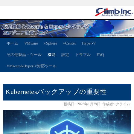
ホーム
VMware
vSphere
vCenter
Hyper-V
その他製品・ツール
機能
設定
トラブル
FAQ
VMware&Hyper-V対応ツール
Kubernetesバックアップの重要性
投稿日:
2026年1月29日
作成者:
クライム