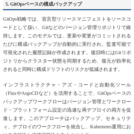
5. GitOpsベースの構成バックアップ
GitOps戦略では、宣言型リソースマニフェストをソースコ
ードとして扱い、Gitなどのバージョン管理リポジトリで維
持します。このモデルでは、更新や変更がコミットされる
たびに構成バックアップが自動的に実行され、監査可能で
可視化された履歴記録が作成されます。復旧時にはGitリポ
ジトリからクラスター状態を同期するため、復元が効率化
されると同時に構成ドリフトのリスクが低減されます。
インフラストラクチャ・アズ・コードと自動化ツール
（FluxやArgoCDなど）を活用することで、GitOpsベースの
バックアップワークフローはバージョン管理とワークロー
ド・プラットフォーム設定の迅速な再デプロイの両方を促
進します。このアプローチはバックアップ、セキュリテ
ィ、デプロイのワークフローを統合し、Kubernetes運用にお