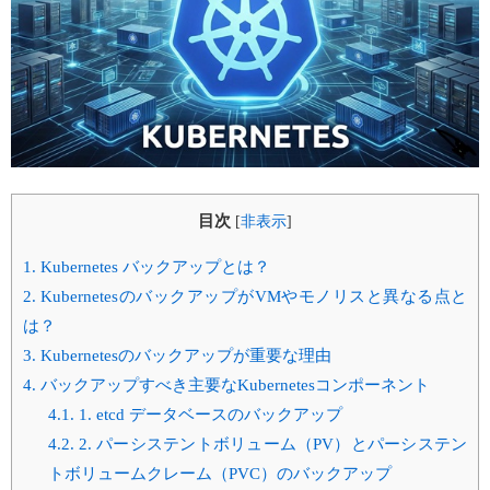
目次
[
非表示
]
1.
Kubernetes バックアップとは？
2.
KubernetesのバックアップがVMやモノリスと異なる点と
は？
3.
Kubernetesのバックアップが重要な理由
4.
バックアップすべき主要なKubernetesコンポーネント
4.1.
1. etcd データベースのバックアップ
4.2.
2. パーシステントボリューム（PV）とパーシステン
トボリュームクレーム（PVC）のバックアップ