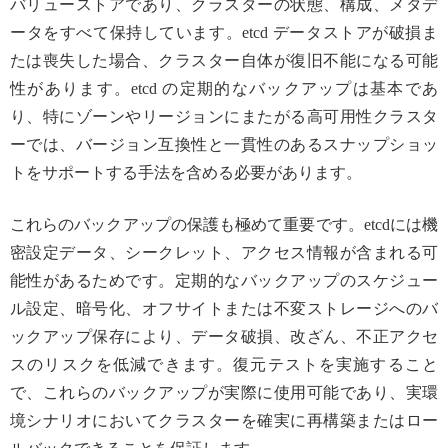
バリューストアであり、クラスターの状態、構成、メタデ
ータをすべて保持しています。etcd データストアが破損ま
たは喪失した場合、クラスター自体が復旧不能になる可能
性があります。etcd の定期的なバックアップは基本であ
り、特にゾーンやリージョンにまたがる高可用性クラスタ
ーでは、バージョン互換性と一貫性のあるスナップショッ
トをサポートする手法を含める必要があります。
これらのバックアップの保護も極めて重要です。etcdには機
密設定データ、シークレット、アクセス情報が含まれる可
能性があるためです。定期的なバックアップのスケジュー
ル設定、暗号化、オフサイトまたは不変ストレージへのバ
ックアップ保存により、データ破損、改ざん、不正アクセ
スのリスクを低減できます。復元テストを実施すること
で、これらのバックアップが実際に使用可能であり、実環
境シナリオにおいてクラスターを確実に再構築またはロー