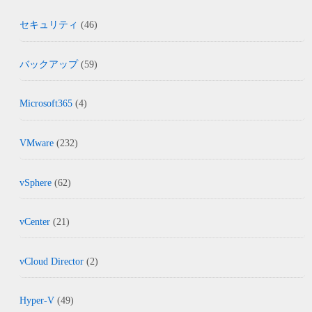
セキュリティ
(46)
バックアップ
(59)
Microsoft365
(4)
VMware
(232)
vSphere
(62)
vCenter
(21)
vCloud Director
(2)
Hyper-V
(49)