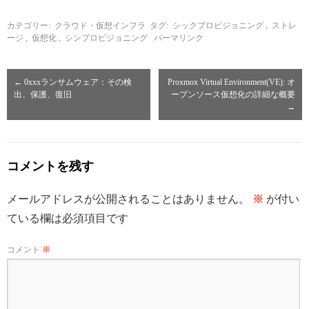
カテゴリー:
クラウド・仮想インフラ
タグ:
シックプロビジョニング
,
ストレ
ージ
,
仮想化
,
シンプロビジョニング
パーマリンク
←
0xxxランサムウェア：その検
Proxmox Virtual Environment(VE): オ
出、保護、復旧
ープンソース仮想化の詳細な概要
→
コメントを残す
メールアドレスが公開されることはありません。
※
が付い
ている欄は必須項目です
コメント
※