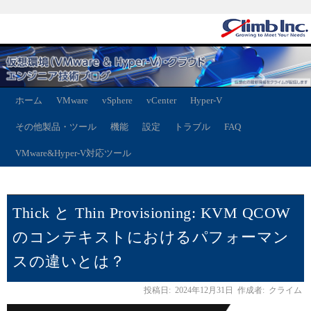
ホーム
VMware
vSphere
vCenter
Hyper-V
その他製品・ツール
機能
設定
トラブル
FAQ
VMware&Hyper-V対応ツール
Thick と Thin Provisioning: KVM QCOW
のコンテキストにおけるパフォーマン
スの違いとは？
投稿日:
2024年12月31日
作成者:
クライム