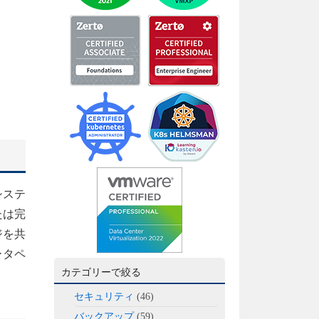
システ
たは完
ジを共
ータペ
カテゴリーで絞る
セキュリティ
(46)
バックアップ
(59)