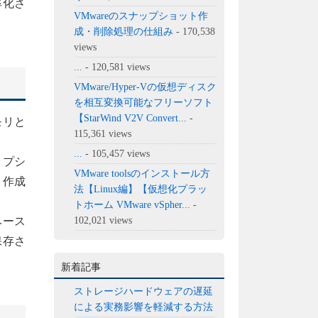
率化さ
VMwareのスナップショット作
成・削除処理の仕組み
- 170,538
views
...
- 120,581 views
VMware/Hyper-Vの仮想ディスク
を相互変換可能なフリーソフト
【StarWind V2V Convert...
-
モリと
115,361 views
...
- 105,457 views
ップシ
VMware toolsのインストール方
く作成
法【Linux編】【仮想化プラッ
トホーム VMware vSpher...
-
ベース
102,021 views
保存さ
新着記事
ストレージハードウェアの遅延
による実務影響を軽減する方法