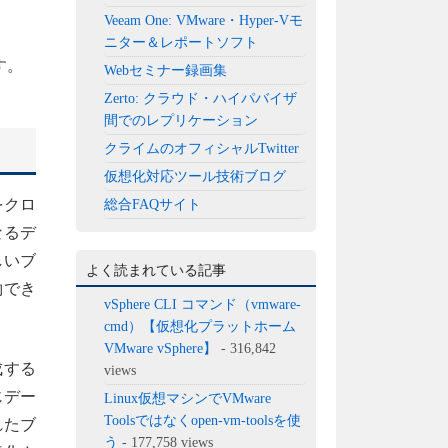
Veeam One: VMware・Hyper-Vモ
ニター＆レポートソフト
す。
Webセミナー録画集
Zerto: クラウド・ハイパバイザ
間でのレプリケーション
クライムのオフィシャルTwitter
仮想化対応ツール技術ブログ
をクロ
総合FAQサイト
なるデ
しいブ
よく読まれている記事
約でき
vSphere CLI コマンド（vmware-
cmd）【仮想化プラットホーム
VMware vSphere】
- 316,842
成する
views
じデー
Linux仮想マシンでVMware
Toolsではなくopen-vm-toolsを使
れたブ
う
- 177,758 views