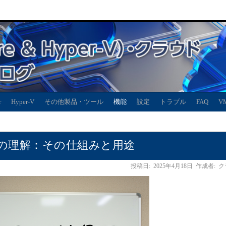
r
Hyper-V
その他製品・ツール
機能
設定
トラブル
FAQ
V
）の理解：その仕組みと用途
投稿日:
2025年4月18日
作成者:
ク