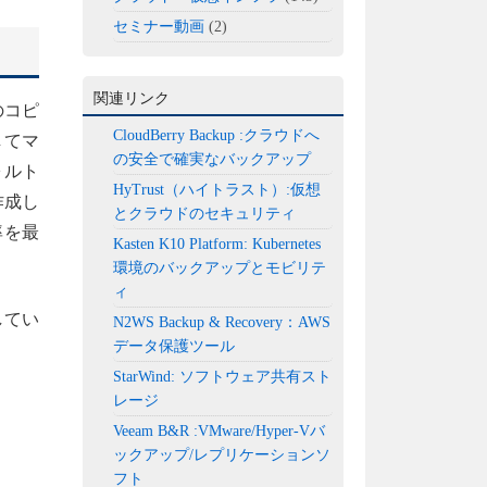
セミナー動画
(2)
関連リンク
のコピ
CloudBerry Backup :クラウドへ
してマ
の安全で確実なバックアップ
ォルト
HyTrust（ハイトラスト）:仮想
作成し
とクラウドのセキュリティ
率を最
Kasten K10 Platform: Kubernetes
環境のバックアップとモビリテ
ィ
してい
N2WS Backup & Recovery：AWS
データ保護ツール
StarWind: ソフトウェア共有スト
レージ
Veeam B&R :VMware/Hyper-Vバ
ックアップ/レプリケーションソ
フト