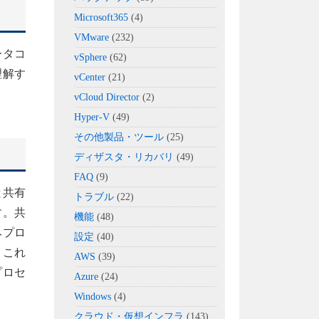
Microsoft365
(4)
VMware
(232)
ータコ
vSphere
(62)
理解す
vCenter
(21)
vCloud Director
(2)
Hyper-V
(49)
その他製品・ツール
(25)
ディザスタ・リカバリ
(49)
FAQ
(9)
と共有
トラブル
(22)
す。共
機能
(48)
みプロ
設定
(40)
。これ
AWS
(39)
プロセ
Azure
(24)
Windows
(4)
クラウド・仮想インフラ
(143)