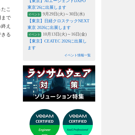
【東京】AIエージェントDXPO
東京'26に出展します
ったこ
9月29日(火)～30日(水)
イベント
用まで
【東京】日経クロステックNEXT
み終え
東京 2026に出展します
10月13日(火)～16日(金)
できる
イベント
【東京】CEATEC 2026に出展し
ます
イベント情報一覧