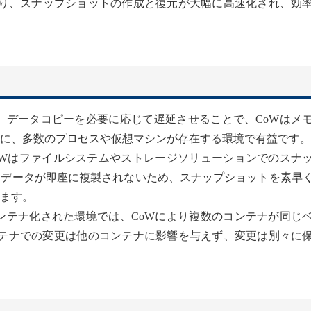
り、スナップショットの作成と復元が大幅に高速化され、効
： データコピーを必要に応じて遅延させることで、CoWはメ
に、多数のプロセスや仮想マシンが存在する環境で有益です。
CoWはファイルシステムやストレージソリューションでのスナ
。データが即座に複製されないため、スナップショットを素早
ます。
コンテナ化された環境では、CoWにより複数のコンテナが同じ
ンテナでの変更は他のコンテナに影響を与えず、変更は別々に