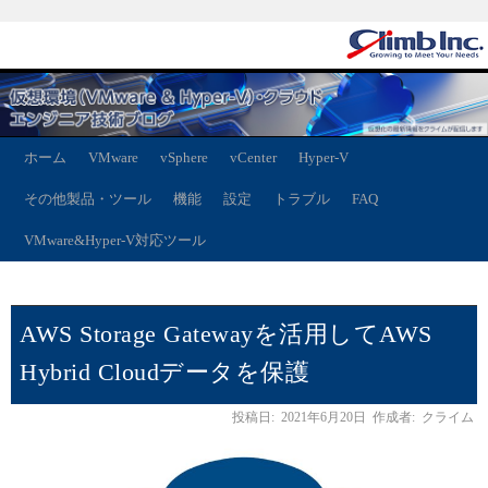
ホーム
VMware
vSphere
vCenter
Hyper-V
その他製品・ツール
機能
設定
トラブル
FAQ
VMware&Hyper-V対応ツール
AWS Storage Gatewayを活用してAWS
Hybrid Cloudデータを保護
投稿日:
2021年6月20日
作成者:
クライム