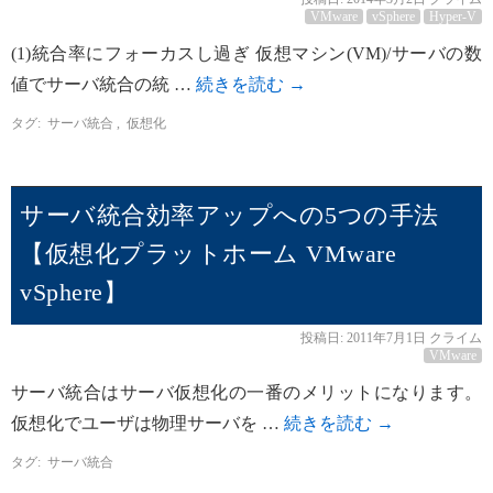
VMware
vSphere
Hyper-V
(1)統合率にフォーカスし過ぎ 仮想マシン(VM)/サーバの数
値でサーバ統合の統 …
続きを読む
→
タグ:
サーバ統合
,
仮想化
サーバ統合効率アップへの5つの手法
【仮想化プラットホーム VMware
vSphere】
投稿日:
2011年7月1日
クライム
VMware
サーバ統合はサーバ仮想化の一番のメリットになります。
仮想化でユーザは物理サーバを …
続きを読む
→
タグ:
サーバ統合