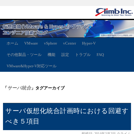
ホーム
VMware
vSphere
vCenter
Hyper-V
その他製品・ツール
機能
設定
トラブル
FAQ
VMware&Hyper-V対応ツール
サーバ統合
「
」タグアーカイブ
サーバ仮想化統合計画時における回避す
べき５項目
投稿日:
2014年3月2日
クライム