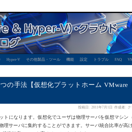
r
Hyper-V
その他製品・ツール
機能
設定
トラブル
FAQ
V
つの手法【仮想化プラットホーム VMware
投稿日:
2011年7月1日
作成者:
ク
ットになります。仮想化でユーザは物理サーバを仮想マシン（
物理サーバに集約することができます。サーバ統合比率が高