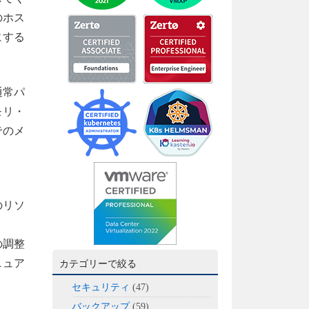
のホス
にする
通常パ
モリ・
でのメ
のリソ
の調整
ニュア
カテゴリーで絞る
セキュリティ
(47)
バックアップ
(59)