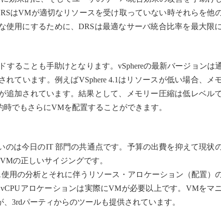
DRSはVMが適切なリソースを受け取っていない時それらを他
な使用にするために、DRSは最適なサーバ統合比率を最大限
ードすることも手助けとなります。vSphereの最新バージョンは
ています。例えばVSphere 4.1はリソースが低い場合、メ
が追加されています。結果として、メモリー圧縮は低レベル
約時でもさらにVMを配置することができます。
いのは今日のIT 部門の共通点です。予算の出費を抑えて現状
VMの正しいサイジングです。
ス使用の分析とそれに伴うリソース・アロケーション（配置）
vCPUアロケーションは実際にVMが必要以上です。VMをマ
、3rdパーティからのツールも提供されています。