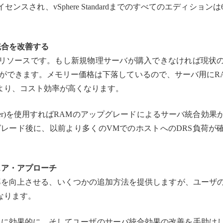
ライセンスされ、vSphere Standardまでのすべてのエディションは
統合を改善する
リソースです。もし新規物理サーバが購入できなければ現状
とができます。メモリー価格は下落しているので、サーバ用にR
より、コスト効率が高くなります。
ource Scheduler)を使用すればRAMのアップグレードによるサーバ統合効
グレード後に、以前より多くのVMでのホストへのDRS負荷が
ェア・アプローチ
効率を向上させる、いくつかの追加方法を提供しますが、ユーザ
なります。
さらに効果的に、そしてユーザのサーバ統合効果の改善を手助け