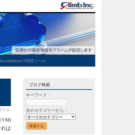
Mware&Hyper-V対応ツール
ブログ検索
キーワード：
ライム
次のカテゴリーから：
VM)
ければ