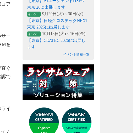
【東京】AIエージェントDXPO
6コア
東京'26に出展します
9月29日(火)～30日(水)
イベント
【東京】日経クロステックNEXT
東京 2026に出展します
10月13日(火)～16日(金)
イベント
のサー
【東京】CEATEC 2026に出展し
AMを
ます
イベント情報一覧
果が直ぐ
確認で
のライ
してく