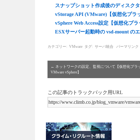
スナップショット作成後のディスクタイプ【
vStorage API (VMware)【仮想化プラ
vSphere Web Access設定【仮想化プラ
ESXサーバー起動時の vsd-mount 
カテゴリー:
VMware
タグ:
サーバ統合
パーマリンク
←
ネットワークの設定、監視について【仮想化プラ
VMware vSphere】
この記事のトラックバック用URL