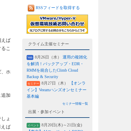
RSSフィードを取得する
例えば
クライム主催セミナー
するこ
8月26日（水）
運用の複雑化
Web
を解消！バックアップ・EDR・
RMMを統合したClimb Cloud
ば、ホ
Backup & Security
8月27日（木）
【オンラ
セミナー
イン】Veeamハンズオンセミナー
に追加
基本編
セミナー情報一覧
出展・参加イベント
でしょ
8月20日(木)～21日(金)
イベント
例えば