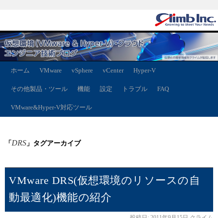
ホーム
VMware
vSphere
vCenter
Hyper-V
その他製品・ツール
機能
設定
トラブル
FAQ
VMware&Hyper-V対応ツール
DRS
「
」タグアーカイブ
VMware DRS(仮想環境のリソースの自
動最適化)機能の紹介
投稿日:
2011年9月15日
クライム