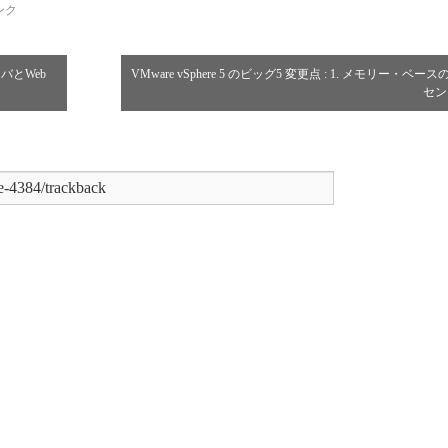
ンク
サーバとWeb
VMware vSphere 5 のビッグ5 変更点 : 1. メモリー・ベー
セ