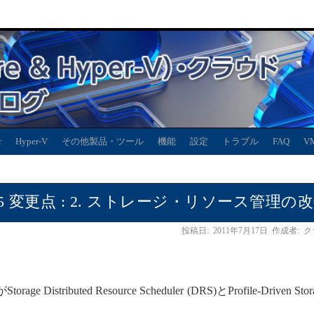
r
Hyper-V
その他製品・ツール
機能
設定
トラブル
FAQ
V
のビッグ5 変更点 : 2. ストレージ・リソース管理の
投稿日:
2011年7月17日
作成者:
ク
stributed Resource Scheduler (DRS)とProfile-Driven Sto