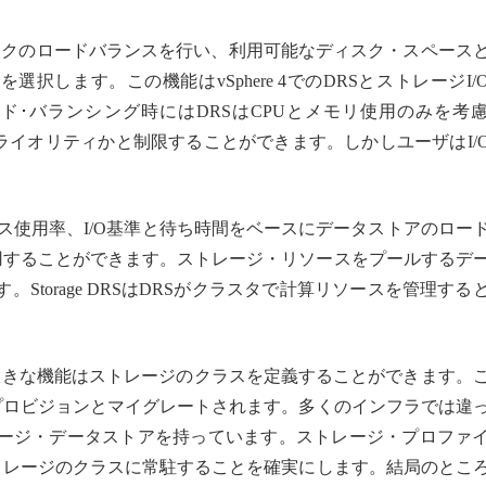
ジ・ディスクのロードバランスを行い、利用可能なディスク・スペース
選択します。この機能はvSphere 4でのDRSとストレージI/
。ロード･バランシング時にはDRSはCPUとメモリ使用のみを考
I/Oプライオリティかと制限することができます。しかしユーザはI/
スペース使用率、I/O基準と待ち時間をベースにデータストアのロー
ionを使用することができます。ストレージ・リソースをプールするデ
Storage DRSはDRSがクラスタで計算リソースを管理する
大きな機能はストレージのクラスを定義することができます。
プロビジョンとマイグレートされます。多くのインフラでは違
ージ・データストアを持っています。ストレージ・プロファ
トレージのクラスに常駐することを確実にします。結局のとこ