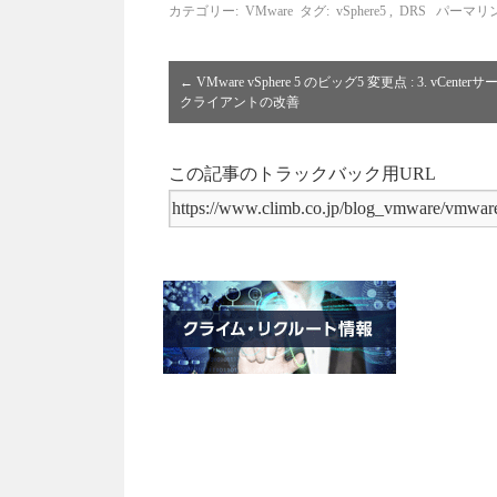
カテゴリー:
VMware
タグ:
vSphere5
,
DRS
パーマリ
←
VMware vSphere 5 のビッグ5 変更点 : 3. vCenter
クライアントの改善
この記事のトラックバック用URL