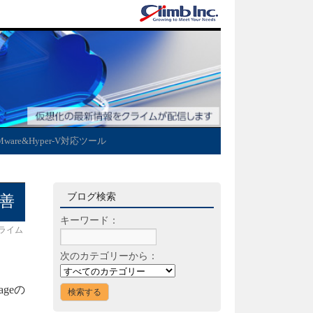
Mware&Hyper-V対応ツール
ブログ検索
改善
キーワード：
ライム
次のカテゴリーから：
rageの