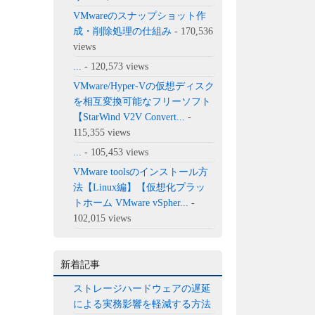
VMwareのスナップショット作
成・削除処理の仕組み
- 170,536
views
...
- 120,573 views
VMware/Hyper-Vの仮想ディスク
を相互変換可能なフリーソフト
【StarWind V2V Convert...
-
115,355 views
...
- 105,453 views
VMware toolsのインストール方
法【Linux編】【仮想化プラッ
トホーム VMware vSpher...
-
102,015 views
新着記事
ストレージハードウェアの遅延
による実務影響を軽減する方法