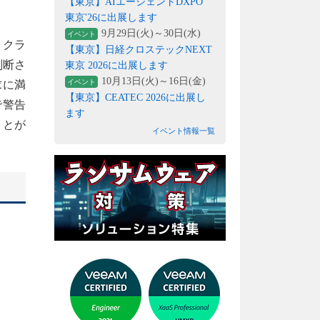
【東京】AIエージェントDXPO
東京'26に出展します
9月29日(火)～30日(水)
イベント
・クラ
【東京】日経クロステックNEXT
を判断さ
東京 2026に出展します
10月13日(火)～16日(金)
イベント
求に満
【東京】CEATEC 2026に出展し
で警告
ます
ことが
イベント情報一覧