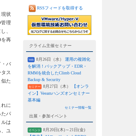
RSSフィードを取得する
と現状
O管理
慮し、
Oを再
クライム主催セミナー
8月26日（水）
運用の複雑化
Web
ド・バ
を解消！バックアップ・EDR・
ータス
RMMを統合したClimb Cloud
Backup & Security
と似た
8月27日（木）
【オンラ
セミナー
イン】Veeamハンズオンセミナー
基本編
これに
セミナー情報一覧
ったパ
出展・参加イベント
イルは
8月20日(木)～21日(金)
ろ、ユ
イベント