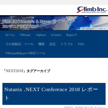
ホーム
VMware
vSphere
vCenter
Hyper-V
その他製品・ツール
機能
設定
トラブル
FAQ
VMware&Hyper-V対応ツール
NEXT2018
「
」タグアーカイブ
Nutanix .NEXT Conference 2018 レポー
ト
投稿日:
2018年5月11日
クライム