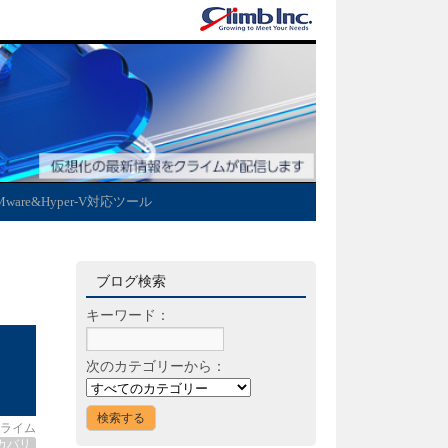
Mware&Hyper-V対応ツール
ブログ検索
キーワード：
次のカテゴリーから：
ライム
カバリ