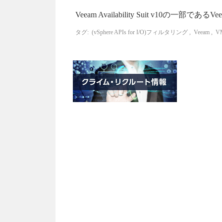
Veeam Availability Suit v10の一部であるVe
タグ:
(vSphere APIs for I/O)フィルタリング
,
Veeam
,
V