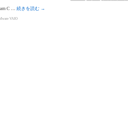
eam C …
続きを読む
→
Mware VAIO