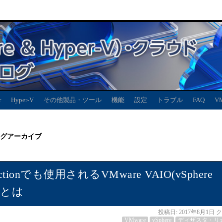
r
Hyper-V
その他製品・ツール
機能
設定
トラブル
FAQ
V
グアーカイブ
rotectionでも使用されるVMware VAIO(vSphere
ングとは
投稿日:
2017年8月1日
ク
VMware
vSphere
ディザスタ・リ