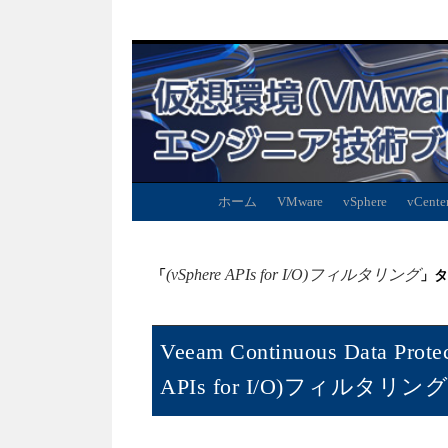
ホーム
VMware
vSphere
vCente
(vSphere APIs for I/O)フィルタリング
「
」タ
Veeam Continuous Data P
APIs for I/O)フィルタリ