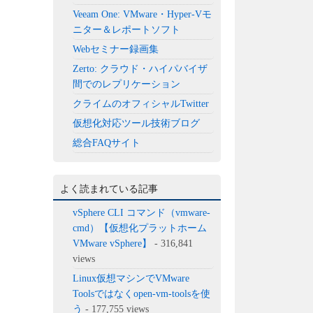
Veeam One: VMware・Hyper-Vモ
ニター＆レポートソフト
Webセミナー録画集
Zerto: クラウド・ハイパバイザ
間でのレプリケーション
クライムのオフィシャルTwitter
仮想化対応ツール技術ブログ
総合FAQサイト
よく読まれている記事
vSphere CLI コマンド（vmware-
cmd）【仮想化プラットホーム
VMware vSphere】
- 316,841
views
Linux仮想マシンでVMware
Toolsではなくopen-vm-toolsを使
う
- 177,755 views