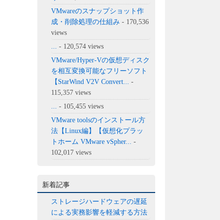
VMwareのスナップショット作
成・削除処理の仕組み
- 170,536
views
...
- 120,574 views
VMware/Hyper-Vの仮想ディスク
を相互変換可能なフリーソフト
【StarWind V2V Convert...
-
115,357 views
...
- 105,455 views
VMware toolsのインストール方
法【Linux編】【仮想化プラッ
トホーム VMware vSpher...
-
102,017 views
新着記事
ストレージハードウェアの遅延
による実務影響を軽減する方法