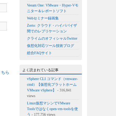
Veeam One: VMware・Hyper-Vモ
ニター＆レポートソフト
Webセミナー録画集
Zerto: クラウド・ハイパバイザ
間でのレプリケーション
クライムのオフィシャルTwitter
仮想化対応ツール技術ブログ
総合FAQサイト
よく読まれている記事
こちら
vSphere CLI コマンド（vmware-
cmd）【仮想化プラットホーム
VMware vSphere】
- 316,841
views
Linux仮想マシンでVMware
Toolsではなくopen-vm-toolsを使
う
- 177,756 views