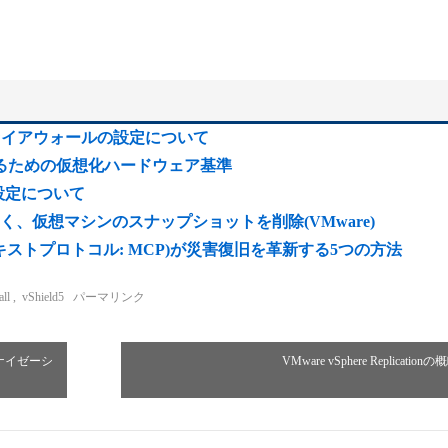
Xi5ファイアウォールの設定について
させるための仮想化ハードウェア基準
ィ設定について
、仮想マシンのスナップショットを削除(VMware)
モデルコンテキストプロトコル: MCP)が災害復旧を革新する5つの方法
all
,
vShield5
パーマリンク
ロナイゼーシ
VMware vSphere Replication