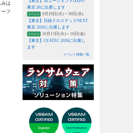
【東京】AIエージェントDXPO
組込みは
東京'26に出展します
ターフ
9月29日(火)～30日(水)
イベント
【東京】日経クロステックNEXT
東京 2026に出展します
10月13日(火)～16日(金)
イベント
【東京】CEATEC 2026に出展し
ます
イベント情報一覧