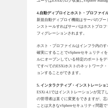
ユーザはESXiのログ収集にvSphere Mana
4.自動ディプロイとホスト・プロファイ
新規自動ディプロイ機能はサーバのブート
ンストールすればサーバはホストプロファイ
フィグレーションされます。
ホスト・プロファイルはインフラ内のす
確実にすることでvSphereセキュリテ
ルにオープンしている特定のポートをデ
てすべてのESXiホストのネットワー
ョンすることができます。
5. インタラクティブ・インストレーシ
ESXi 4.1ではインストレーションが
の管理者は直ぐに変更をできますが、忘
ことは大きなvSphereセキュリティ問題