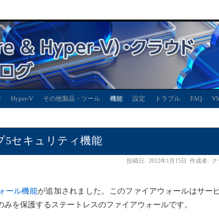
r
Hyper-V
その他製品・ツール
機能
設定
トラブル
FAQ
V
のトップ5セキュリティ機能
投稿日:
2012年1月15日
作成者:
ク
ォール機能
が追加されました。このファイアウォールはサー
elのみを保護するステートレスのファイアウォールです。