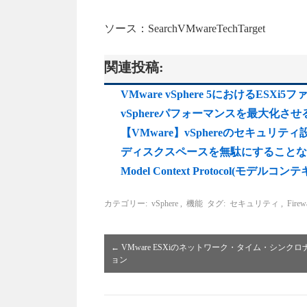
ソース：SearchVMwareTechTarget
関連投稿:
VMware vSphere 5におけるES
vSphereパフォーマンスを最大化
【VMware】vSphereのセキュリテ
ディスクスペースを無駄にすることなく
Model Context Protocol(
カテゴリー:
vSphere
,
機能
タグ:
セキュリティ
,
Firew
←
VMware ESXiのネットワーク・タイム・シンク
ョン