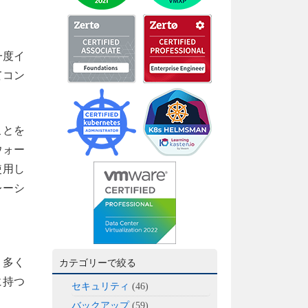
一度イ
てコン
ことを
ウォー
使用し
レーシ
。多く
カテゴリーで絞る
に持つ
セキュリティ
(46)
バックアップ
(59)