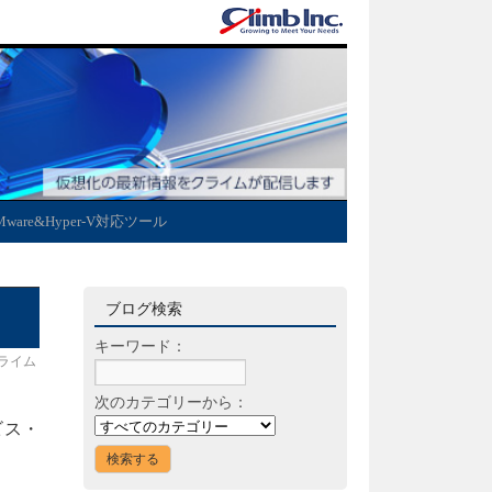
Mware&Hyper-V対応ツール
ブログ検索
キーワード：
ライム
次のカテゴリーから：
ビス・