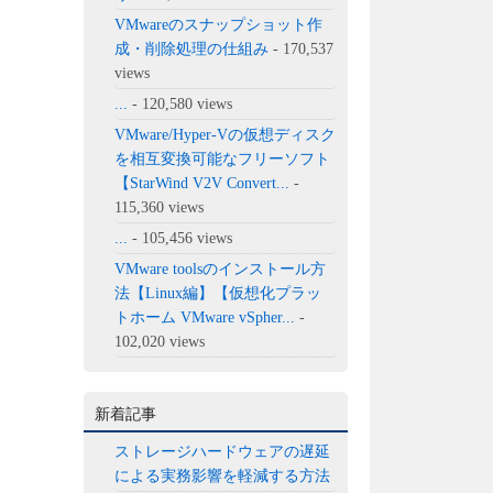
VMwareのスナップショット作
成・削除処理の仕組み
- 170,537
views
...
- 120,580 views
VMware/Hyper-Vの仮想ディスク
を相互変換可能なフリーソフト
【StarWind V2V Convert...
-
115,360 views
...
- 105,456 views
VMware toolsのインストール方
法【Linux編】【仮想化プラッ
トホーム VMware vSpher...
-
102,020 views
新着記事
ストレージハードウェアの遅延
による実務影響を軽減する方法