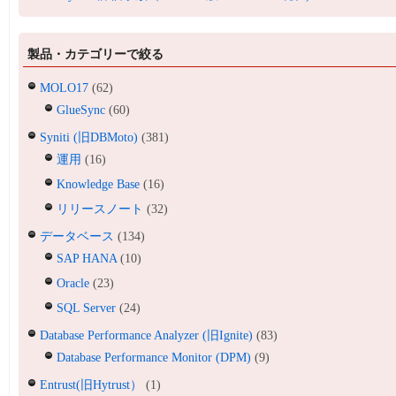
製品・カテゴリーで絞る
MOLO17
(62)
GlueSync
(60)
Syniti (旧DBMoto)
(381)
運用
(16)
Knowledge Base
(16)
リリースノート
(32)
データベース
(134)
SAP HANA
(10)
Oracle
(23)
SQL Server
(24)
Database Performance Analyzer (旧Ignite)
(83)
Database Performance Monitor (DPM)
(9)
Entrust(旧Hytrust）
(1)