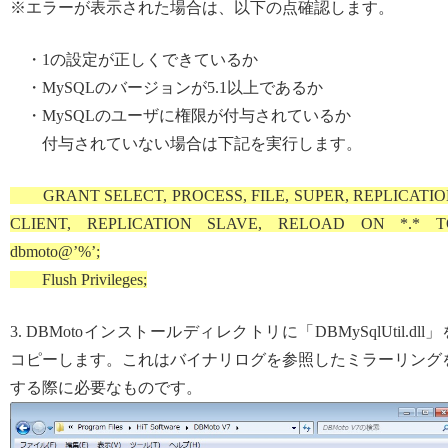
※エラーが表示された場合は、以下の点確認します。
・1の設定が正しくできているか
・MySQLのバージョンが5.1以上であるか
・MySQLのユーザに権限が付与されているか
付与されていない場合は下記を実行します。
GRANT SELECT, PROCESS, FILE, SUPER, REPLICATI
CLIENT, REPLICATION SLAVE, RELOAD ON *.* T
dbmoto@’%’;
Flush Privileges;
3. DBMotoインストールディレクトリに「DBMySqlUtil.dll」
コピーします。これはバイナリログを参照したミラーリング
する際に必要なものです。