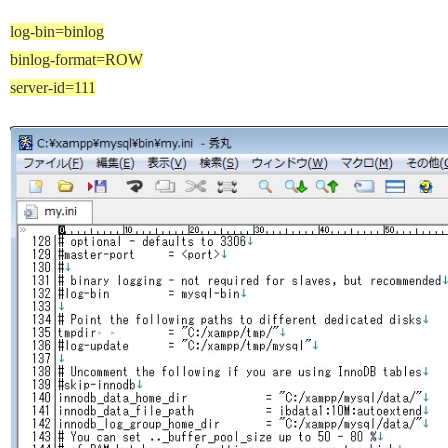
log-bin=binlog
binlog-format=ROW
server-id=111