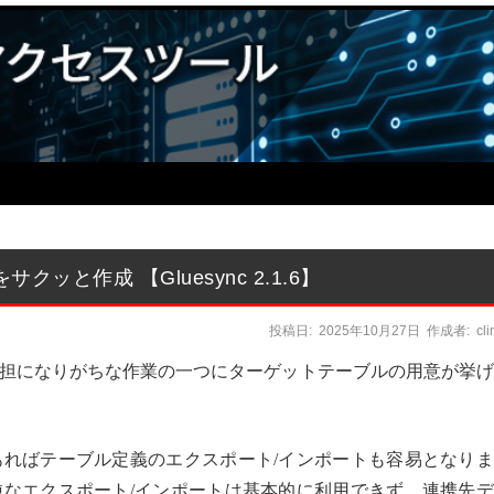
と作成 【Gluesync 2.1.6】
投稿日:
2025年10月27日
作成者:
cl
担になりがちな作業の一つにターゲットテーブルの用意が挙げ
ればテーブル定義のエクスポート/インポートも容易となりま
なエクスポート/インポートは基本的に利用できず、連携先デ