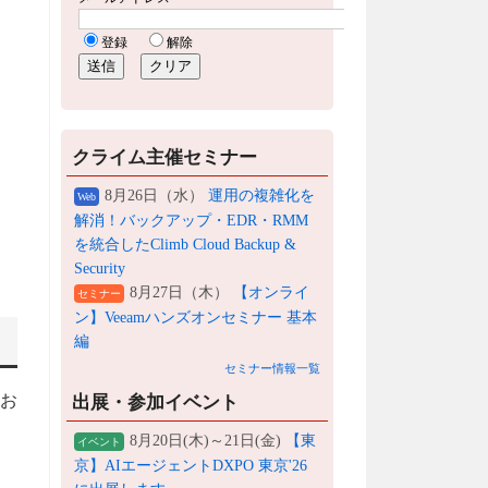
クライム主催セミナー
8月26日（水）
運用の複雑化を
Web
解消！バックアップ・EDR・RMM
を統合したClimb Cloud Backup &
Security
8月27日（木）
【オンライ
セミナー
ン】Veeamハンズオンセミナー 基本
編
セミナー情報一覧
てお
出展・参加イベント
8月20日(木)～21日(金)
【東
イベント
京】AIエージェントDXPO 東京'26