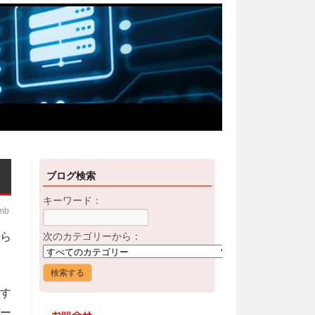
ブログ検索
キーワード：
imb
ら
次のカテゴリーから：
す
ー