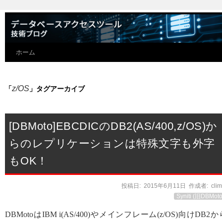
ホーム
z/OS
「
」タグアーカイブ
[DBMoto]EBCDICのDB2(AS/400,z/OS)か
らのレプリケーションは特殊文字も外字
もOK！
投稿日:
2015年6月11日
作成者:
cli
Syniti (旧DBMoto
DBMotoはIBM i(AS/400)やメインフレーム(z/OS)向けDB2か