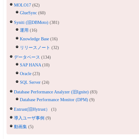
MOLO17
(62)
GlueSync
(60)
Syniti (旧DBMoto)
(381)
運用
(16)
Knowledge Base
(16)
リリースノート
(32)
データベース
(134)
SAP HANA
(10)
Oracle
(23)
SQL Server
(24)
Database Performance Analyzer (旧Ignite)
(83)
Database Performance Monitor (DPM)
(9)
Entrust(旧Hytrust）
(1)
導入ユーザ事例
(9)
動画集
(5)