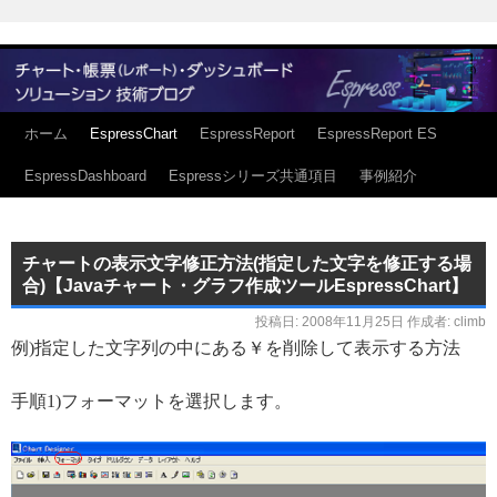
ホーム
EspressChart
EspressReport
EspressReport ES
EspressDashboard
Espressシリーズ共通項目
事例紹介
チャートの表示文字修正方法(指定した文字を修正する場
合)【Javaチャート・グラフ作成ツールEspressChart】
投稿日:
2008年11月25日
作成者:
climb
例)指定した文字列の中にある￥を削除して表示する方法
手順1)フォーマットを選択します。