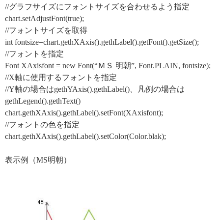
//グラフサイズにフォントサイズを合わせるよう指定
chart.setAdjustFont(true);
//フォントサイズを取得
int fontsize=chart.gethXAxis().gethLabel().getFont().getSize();
//フォントを指定
Font XAxisfont = new Font(“ＭＳ 明朝”, Font.PLAIN, fontsize);
//X軸に使用するフォントを指定
//Y軸の場合はgethYAxis().gethLabel()、凡例の場合は
gethLegend().gethText()
chart.gethXAxis().gethLabel().setFont(XAxisfont);
//フォントの色を指定
chart.gethXAxis().gethLabel().setColor(Color.blak);
表示例（MS明朝）