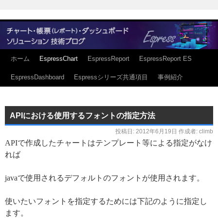
ホーム
EspressChart
EspressReport
EspressReport ES
EspressDashboard
Espressシリーズ共通項目
事例紹介
APIにおける使用するフォントの指定方法
投稿日:
2012年6月19日
作成者:
climb
APIで作成したチャートはテンプレート等による指定がなけ
れば
javaで使用されるデフォルトのフォントが使用されます。
使いたいフォントを指定するためには下記のように指定し
ます。