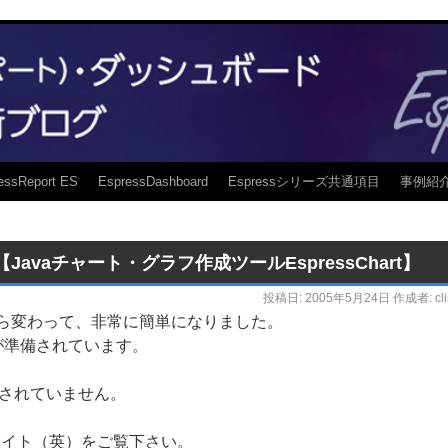
essReport ES
EspressDashboard
Espressシリーズ共通項目
事例紹
【Javaチャート・グラフ作成ツールEspressChart】
投稿日:
2005年5月24日
作成者:
cl
r4.0から変わって、非常に簡単になりました。
トーラが準備されています。
されていません。
記のサイト（英）をご覧下さい。