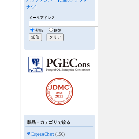
バックナンバー [climbクラウド・
ナウ]
製品・カテゴリで絞る
EspressChart
(150)