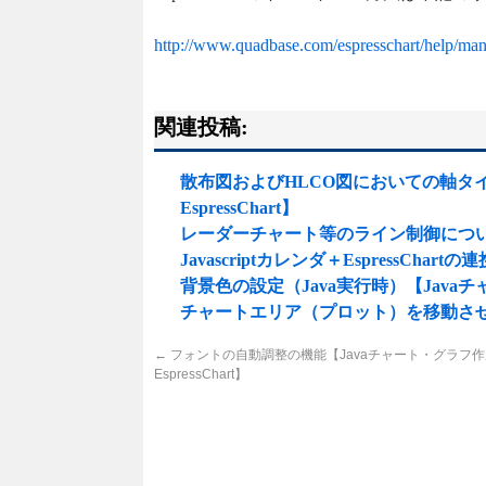
http://www.quadbase.com/espresschart/help/ma
関連投稿:
散布図およびHLCO図においての軸タ
EspressChart】
レーダーチャート等のライン制御について【J
Javascriptカレンダ＋EspressChar
背景色の設定（Java実行時）【Javaチャ
チャートエリア（プロット）を移動させるた
←
フォントの自動調整の機能【Javaチャート・グラフ
EspressChart】