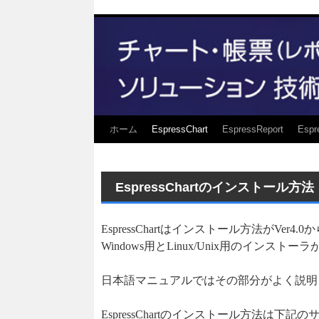
ホーム
EspressChart
EspressReport
Espr
EspressChartのインストール方法
EspressChartはインストール方法がVe
Windows用とLinux/Unix用のインス
日本語マニュアルではその部分がよく説明
EspressChartのインストール方法は下