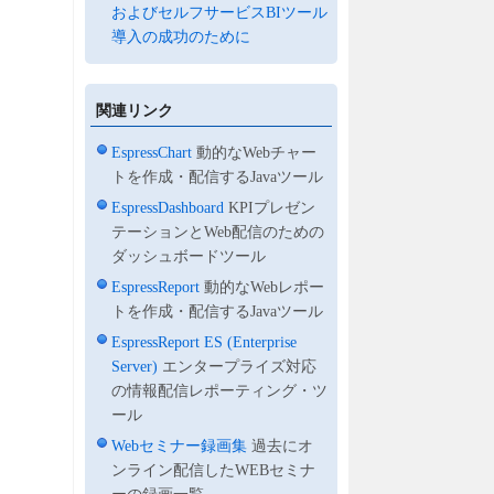
およびセルフサービスBIツール
導入の成功のために
関連リンク
EspressChart
動的なWebチャー
トを作成・配信するJavaツール
EspressDashboard
KPIプレゼン
テーションとWeb配信のための
ダッシュボードツール
EspressReport
動的なWebレポー
トを作成・配信するJavaツール
EspressReport ES (Enterprise
Server)
エンタープライズ対応
の情報配信レポーティング・ツ
ール
Webセミナー録画集
過去にオ
ンライン配信したWEBセミナ