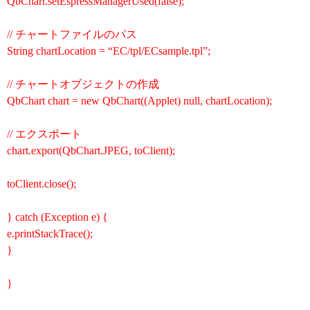
QbChart.setEspressManagerUsed(false);
// チャートファイルのパス
String chartLocation = “EC/tpl/ECsample.tpl”;
// チャートオブジェクトの作成
QbChart chart = new QbChart((Applet) null, chartLocation);
// エクスポート
chart.export(QbChart.JPEG, toClient);
toClient.close();
} catch (Exception e) {
e.printStackTrace();
}
}