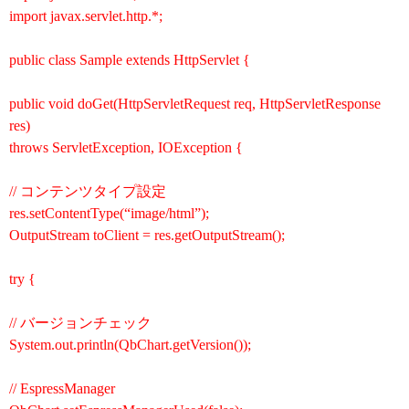
import javax.servlet.http.*;
public class Sample extends HttpServlet {
public void doGet(HttpServletRequest req, HttpServletResponse
res)
throws ServletException, IOException {
// コンテンツタイプ設定
res.setContentType(“image/html”);
OutputStream toClient = res.getOutputStream();
try {
// バージョンチェック
System.out.println(QbChart.getVersion());
// EspressManager