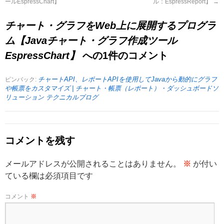
ールEspressChart】
ル：EspressReport】
→
チャート・グラフをWeb上に展開するプログラ
ム【Javaチャート・グラフ作成ツール
EspressChart】
への1件のコメント
チャートAPI、レポートAPIを使用してJavaから動的にグラフ
ピンバック:
や帳票をカスタマイズ | チャート・帳票（レポート）・ダッシュボードソ
リューション テクニカルブログ
コメントを残す
メールアドレスが公開されることはありません。
※
が付い
ている欄は必須項目です
コメント
※