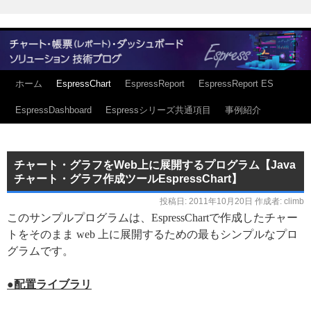
ホーム
EspressChart
EspressReport
EspressReport ES
EspressDashboard
Espressシリーズ共通項目
事例紹介
チャート・グラフをWeb上に展開するプログラム【Java
チャート・グラフ作成ツールEspressChart】
投稿日:
2011年10月20日
作成者:
climb
このサンプルプログラムは、EspressChartで作成したチャー
トをそのまま web 上に展開するための最もシンプルなプロ
グラムです。
●配置ライブラリ