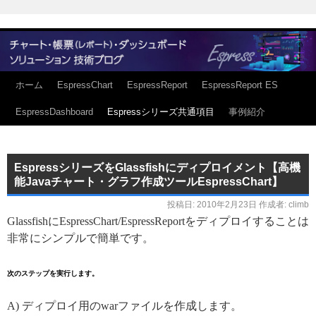
ホーム
EspressChart
EspressReport
EspressReport ES
EspressDashboard
Espressシリーズ共通項目
事例紹介
EspressシリーズをGlassfishにディプロイメント【高機
能Javaチャート・グラフ作成ツールEspressChart】
投稿日:
2010年2月23日
作成者:
climb
GlassfishにEspressChart/EspressReportをディプロイすることは
非常にシンプルで簡単です。
次のステップを実行します。
A) ディプロイ用のwarファイルを作成します。