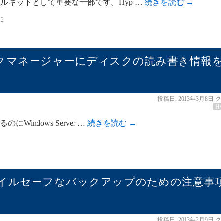
ールキットとして重要な一部です。Hyp …
続きを読む
→
12
012のタスクマネージャーにディスクの読み書き情報
投稿日:
2013年3月8日
ク
H
Windows Server …
続きを読む
→
でのフェイルセーフなバックアップのための注意事
投稿日:
2013年2月9日
ク