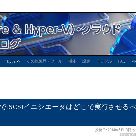
r
Hyper-V
その他製品・ツール
機能
設定
トラブル
FAQ
V
per-V環境でiSCSIイニシエータはどこで実行させる
投稿日:
2014年5月13日
ク
Hyper-V