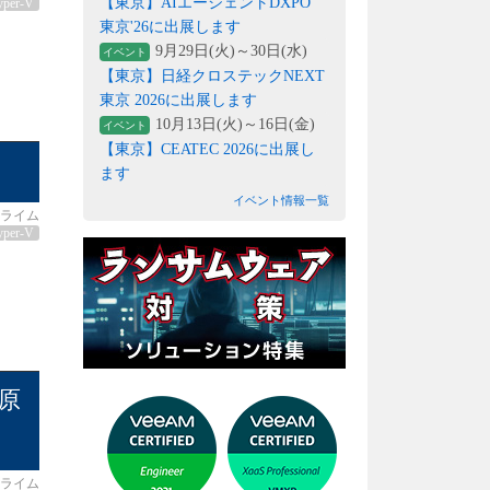
【東京】AIエージェントDXPO
yper-V
東京'26に出展します
9月29日(火)～30日(水)
イベント
【東京】日経クロステックNEXT
東京 2026に出展します
10月13日(火)～16日(金)
イベント
【東京】CEATEC 2026に出展し
ます
イベント情報一覧
ライム
yper-V
原
ライム