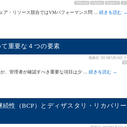
VMware
vSphere
Hyper-V
ト
ェア・リソース競合ではVMパフォーマンス問 …
続きを読む
ついて重要な４つの要素
投稿日:
2013年5月24日
ク
H
ですが、管理者が確認すべき重要な項目は少 …
続きを読む
→
継続性（BCP）とディザスタリ・リカバリー