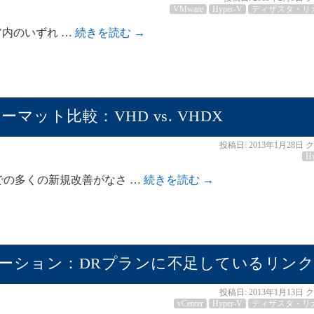
VMware
Hyper-V
ディザスタ・リ
per-V内のいずれ …
続きを読む
→
ーマット比較：VHD vs. VHDX
投稿日:
2013年1月28日
ク
H
は仮想化での多くの新規改善がなさ …
続きを読む
→
ケーション：DRプランに不足しているリンク
投稿日:
2013年1月13日
ク
vCenter
Hyper-V
ディザスタ・リ