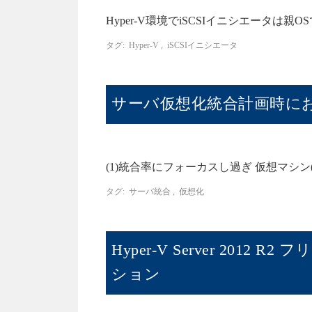
Hyper-V環境でiSCSIイニシエータは親
タグ:
Hyper-V
,
iSCSIイニシエータ
サーバ仮想化統合計画時に
(1)統合率にフォーカスし過ぎ 仮想マシン
タグ:
サーバ統合
,
仮想化
Hyper-V Server 20
ション