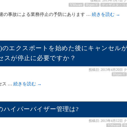
投稿日:
2013年5月7日
ク
VMware
Hyper-V
ディザスタ・リ
不慮の事故による業務停止の予防にあります …
続きを読む
→
ン(VM)のエクスポートを始めた後にキャンセル
セスが停止に必要ですか？
投稿日:
2013年4月20日
ク
Hyper-V
プロセス …
続きを読む
→
のハイパーバイザー管理は?
投稿日:
2013年4月12日
ク
VMware
H