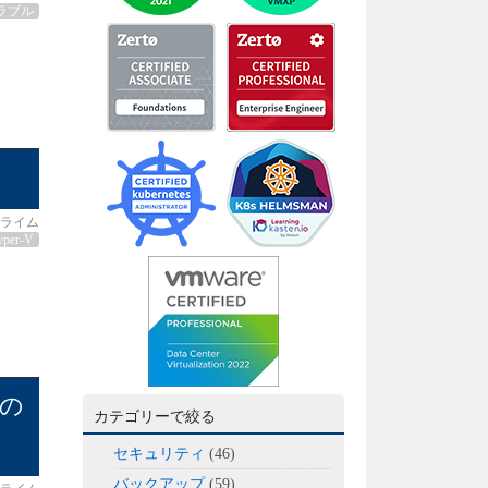
ラブル
→
ライム
yper-V
の
カテゴリーで絞る
セキュリティ
(46)
バックアップ
(59)