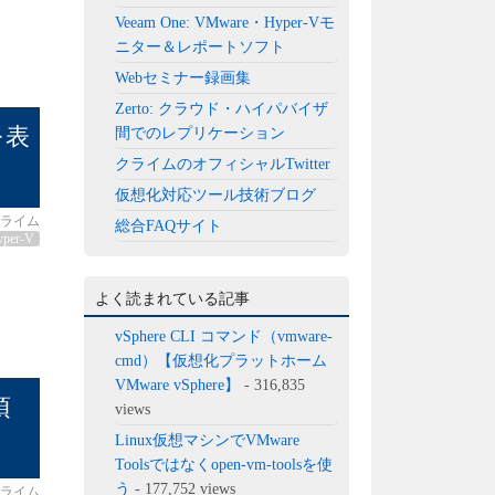
Veeam One: VMware・Hyper-Vモ
ニター＆レポートソフト
Webセミナー録画集
Zerto: クラウド・ハイパバイザ
を表
間でのレプリケーション
クライムのオフィシャルTwitter
仮想化対応ツール技術ブログ
ライム
総合FAQサイト
yper-V
よく読まれている記事
vSphere CLI コマンド（vmware-
cmd）【仮想化プラットホーム
VMware vSphere】
- 316,835
項
views
Linux仮想マシンでVMware
Toolsではなくopen-vm-toolsを使
う
- 177,752 views
ライム