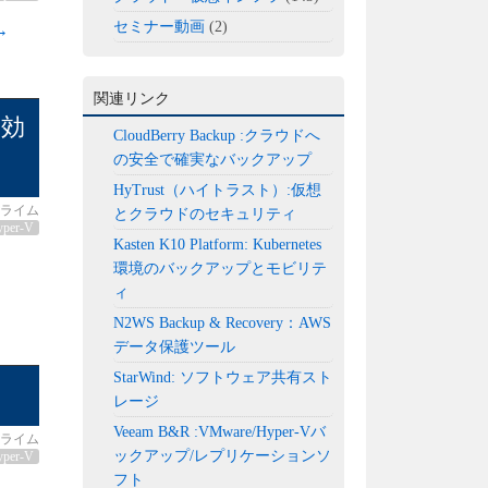
セミナー動画
(2)
→
関連リンク
を効
CloudBerry Backup :クラウドへ
の安全で確実なバックアップ
HyTrust（ハイトラスト）:仮想
ライム
とクラウドのセキュリティ
yper-V
Kasten K10 Platform: Kubernetes
環境のバックアップとモビリテ
ィ
N2WS Backup & Recovery：AWS
データ保護ツール
StarWind: ソフトウェア共有スト
レージ
Veeam B&R :VMware/Hyper-Vバ
ライム
ックアップ/レプリケーションソ
yper-V
フト