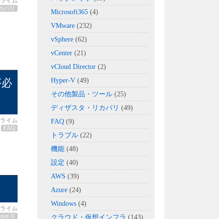
ライム
カバリ
Microsoft365
(4)
VMware
(232)
vSphere
(62)
vCenter
(21)
vCloud Director
(2)
が必
Hyper-V
(49)
その他製品・ツール
(25)
ディザスタ・リカバリ
(49)
ライム
FAQ
(9)
FAQ
トラブル
(22)
機能
(48)
設定
(40)
AWS
(39)
Azure
(24)
Windows
(4)
ライム
yper-V
クラウド・仮想インフラ
(143)