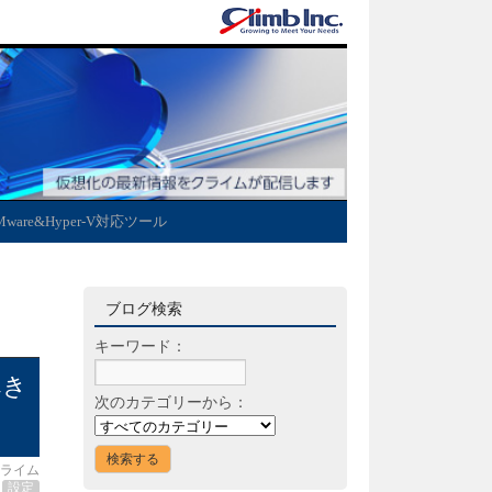
Mware&Hyper-V対応ツール
ブログ検索
キーワード：
べき
次のカテゴリーから：
ライム
設定