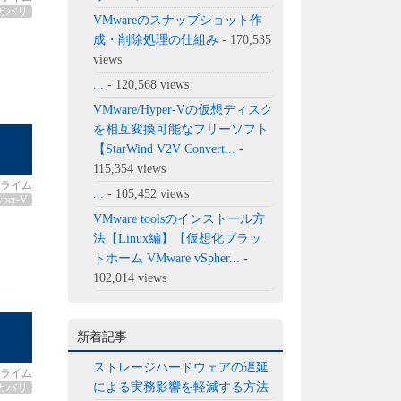
カバリ
VMwareのスナップショット作
成・削除処理の仕組み
- 170,535
views
...
- 120,568 views
VMware/Hyper-Vの仮想ディスク
を相互変換可能なフリーソフト
【StarWind V2V Convert...
-
115,354 views
ライム
...
- 105,452 views
yper-V
VMware toolsのインストール方
法【Linux編】【仮想化プラッ
トホーム VMware vSpher...
-
102,014 views
新着記事
ストレージハードウェアの遅延
ライム
による実務影響を軽減する方法
カバリ