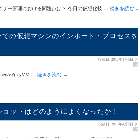
ザー管理における問題点は？ 今日の仮想化技 …
続きを読む
12 Hyper-Vでの仮想マシンのインポート・プロセス
投稿日:
2013年4月6日
ク
H
Hyper-VからVM …
続きを読む
→
Vスナップショットはどのようによくなったか！
投稿日:
2013年4月5日
ク
H