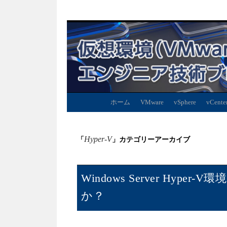
ホーム
VMware
vSphere
vCente
Hyper-V
「
」カテゴリーアーカイブ
Windows Server Hy
か？