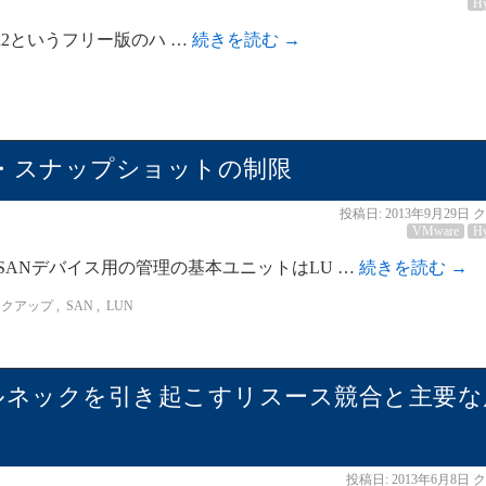
H
12 R2というフリー版のハ …
続きを読む
→
・スナップショットの制限
投稿日:
2013年9月29日
ク
VMware
H
SANデバイス用の管理の基本ユニットはLU …
続きを読む
→
ックアップ
,
SAN
,
LUN
ルネックを引き起こすリスース競合と主要な
投稿日:
2013年6月8日
ク