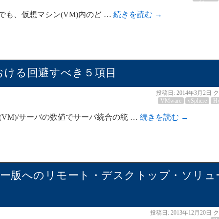
OSでも、仮想マシン(VM)内のど …
続きを読む
→
おける回避すべき５項目
投稿日:
2014年3月2日
ク
VMware
vSphere
H
(VM)/サーバの数値でサーバ統合の統 …
続きを読む
→
12 R2 フリー版へのリモート・デスクトップ・ソリュ
投稿日:
2013年12月20日
ク