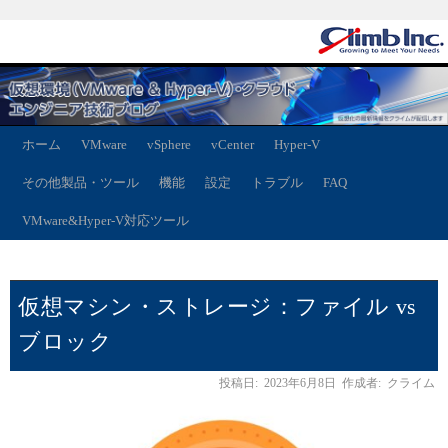
ホーム
VMware
vSphere
vCenter
Hyper-V
その他製品・ツール
機能
設定
トラブル
FAQ
VMware&Hyper-V対応ツール
仮想マシン・ストレージ：ファイル vs
ブロック
投稿日:
2023年6月8日
作成者:
クライム