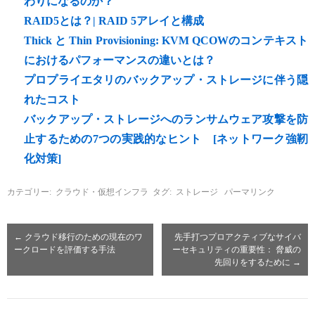
わりになるのか？
RAID5とは？| RAID 5アレイと構成
Thick と Thin Provisioning: KVM QCOWのコンテキスト
におけるパフォーマンスの違いとは？
プロプライエタリのバックアップ・ストレージに伴う隠
れたコスト
バックアップ・ストレージへのランサムウェア攻撃を防
止するための7つの実践的なヒント [ネットワーク強靭
化対策]
カテゴリー:
クラウド・仮想インフラ
タグ:
ストレージ
パーマリンク
←
クラウド移行のための現在のワ
先手打つプロアクティブなサイバ
ークロードを評価する手法
ーセキュリティの重要性： 脅威の
先回りをするために
→