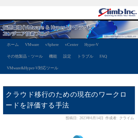
ホーム
VMware
vSphere
vCenter
Hyper-V
その他製品・ツール
機能
設定
トラブル
FAQ
VMware&Hyper-V対応ツール
クラウド移行のための現在のワークロ
ードを評価する手法
投稿日:
2023年6月14日
作成者:
クライム