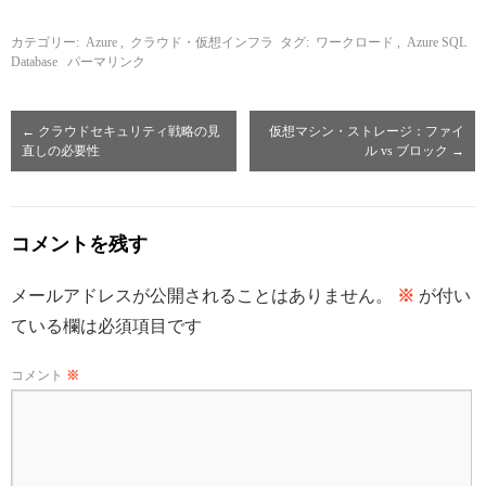
カテゴリー:
Azure
,
クラウド・仮想インフラ
タグ:
ワークロード
,
Azure SQL
Database
パーマリンク
←
クラウドセキュリティ戦略の見
仮想マシン・ストレージ：ファイ
直しの必要性
ル vs ブロック
→
コメントを残す
メールアドレスが公開されることはありません。
※
が付い
ている欄は必須項目です
コメント
※