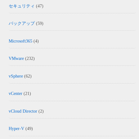
セキュリティ
(47)
バックアップ
(59)
Microsoft365
(4)
VMware
(232)
vSphere
(62)
vCenter
(21)
vCloud Director
(2)
Hyper-V
(49)