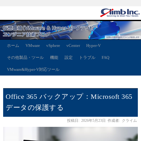
ホーム
VMware
vSphere
vCenter
Hyper-V
その他製品・ツール
機能
設定
トラブル
FAQ
VMware&Hyper-V対応ツール
Office 365 バックアップ：Microsoft 365
データの保護する
投稿日:
2026年5月23日
作成者:
クライム