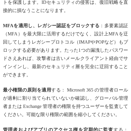
トを保護します。IDセキュリティの侵害は、復旧戦略を直
接的に損なうことになります。
MFAを適用し、レガシー認証をブロックする
：多要素認証
（MFA）を最大限に活用するだけでなく、設計上MFAを迂
回してしまうレガシープロトコル（IMAPやPOPなど）もブ
ロックする必要があります。たった1つの漏洩したパスワー
ドさえあれば、攻撃者は古いメールクライアント経由でサ
インインし、最新のセキュリティ層を完全に迂回すること
ができます。
最小権限の原則を適用
する： Microsoft 365 の管理者ロール
が過剰に割り当てられていないか確認し、グローバル管理
者または Exchange 管理者の権限を持つユーザーを監査して
ください。可能な限り権限の範囲を縮小してください。
管理者およびアプリのアクセス権を定期的に監査
する：