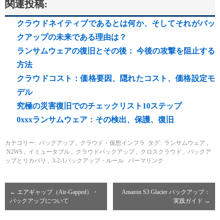
関連投稿:
クラウドネイティブであるとは何か、そしてそれがバッ
クアップの未来である理由は？
ランサムウェアの復旧とその後： 今後の攻撃を阻止する
方法
クラウドコスト：価格要因、隠れたコスト、価格設定モ
デル
究極の災害復旧でのチェックリスト10ステップ
0xxxランサムウェア：その検出、保護、復旧
カテゴリー:
バックアップ
,
クラウド・仮想インフラ
タグ:
ランサムウェア
,
N2WS
,
イミュータブル
,
クラウドバックアップ
,
クロスクラウド
,
バックア
ップとリカバリ
,
3-2-1バックアップ・ルール
パーマリンク
←
エアギャップ（Air-Gapped）・
Amazon S3 Glacier バックアップ：
バックアップについて
実践ガイド
→