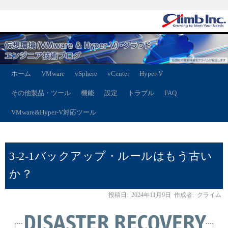
ホーム
VMware
vSphere
vCenter
Hyper-V
その他製品・ツール
機能
設定
トラブル
FAQ
VMware&Hyper-V対応ツール
3-2-1バックアップ・ルールはもう古い
か？
投稿日:
2024年11月9日
作成者:
クライム