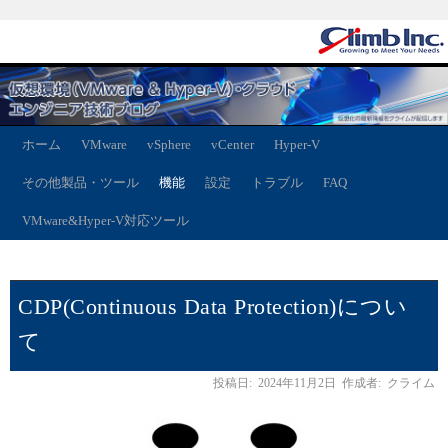
ホーム
VMware
vSphere
vCenter
Hyper-V
その他製品・ツール
機能
設定
トラブル
FAQ
VMware&Hyper-V対応ツール
CDP(Continuous Data Protection)につい
て
投稿日:
2024年11月2日
作成者:
クライム