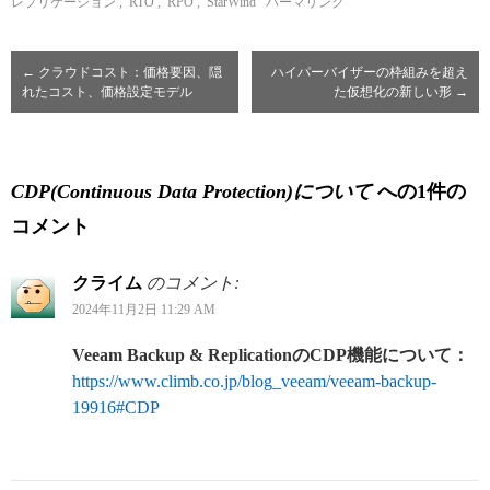
レプリケーション
,
RTO
,
RPO
,
StarWind
パーマリンク
←
クラウドコスト：価格要因、隠
ハイパーバイザーの枠組みを超え
れたコスト、価格設定モデル
た仮想化の新しい形
→
CDP(Continuous Data Protection)について
への1件の
コメント
クライム
のコメント:
2024年11月2日 11:29 AM
Veeam Backup & ReplicationのCDP機能について：
https://www.climb.co.jp/blog_veeam/veeam-backup-
19916#CDP