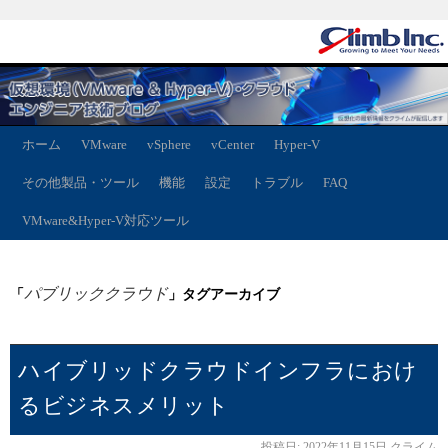
ホーム
VMware
vSphere
vCenter
Hyper-V
その他製品・ツール
機能
設定
トラブル
FAQ
VMware&Hyper-V対応ツール
パブリッククラウド
「
」タグアーカイブ
ハイブリッドクラウドインフラにおけ
るビジネスメリット
投稿日:
2022年11月15日
クライム