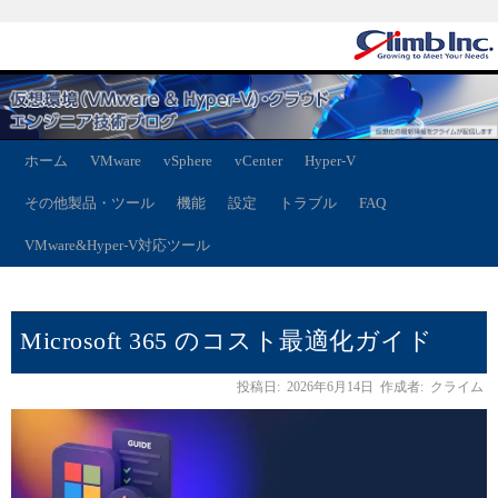
ホーム
VMware
vSphere
vCenter
Hyper-V
その他製品・ツール
機能
設定
トラブル
FAQ
VMware&Hyper-V対応ツール
Microsoft 365 のコスト最適化ガイド
投稿日:
2026年6月14日
作成者:
クライム