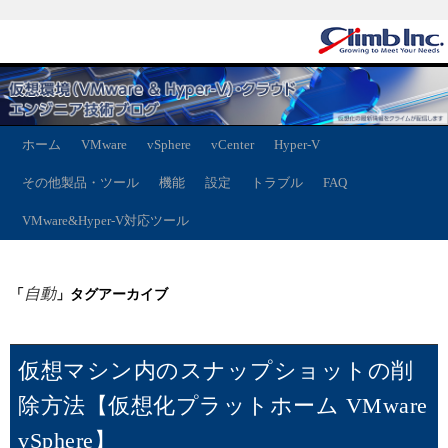
ホーム
VMware
vSphere
vCenter
Hyper-V
その他製品・ツール
機能
設定
トラブル
FAQ
VMware&Hyper-V対応ツール
自動
「
」タグアーカイブ
仮想マシン内のスナップショットの削
除方法【仮想化プラットホーム VMware
vSphere】