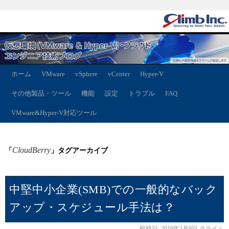
ホーム
VMware
vSphere
vCenter
Hyper-V
その他製品・ツール
機能
設定
トラブル
FAQ
VMware&Hyper-V対応ツール
CloudBerry
「
」タグアーカイブ
中堅中小企業(SMB)での一般的なバック
アップ・スケジュール手法は？
投稿日:
2019年3月9日
クライム